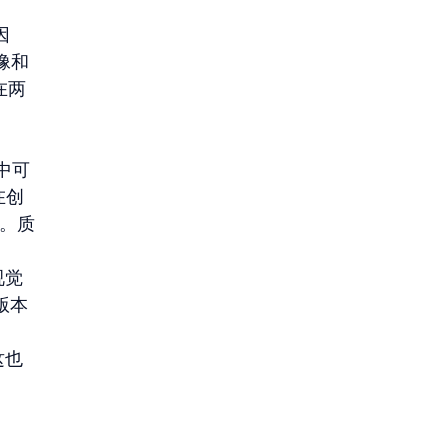
因
图像和
在两
划中可
在创
y。质
视觉
版本
这也
 