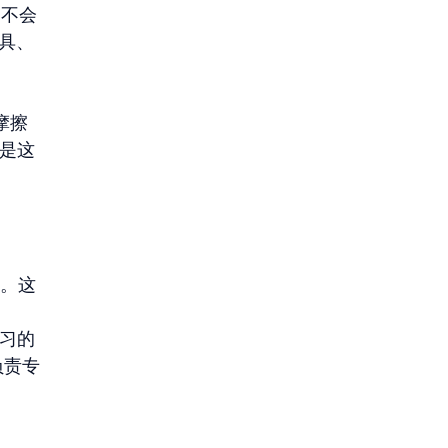
户不会
工具、
。摩擦
正是这
务。这
习的 
负责专