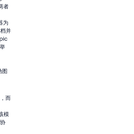
或两者
器为 
文档并
ic 
举
运动图
争，而
。该模
度协