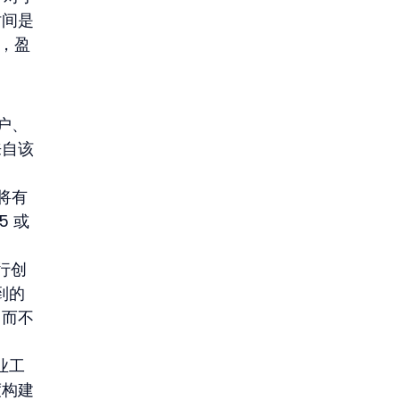
时间是
价，盈
用户、
来自该
 将有
 或 
行创
到的
，而不
业工
度构建