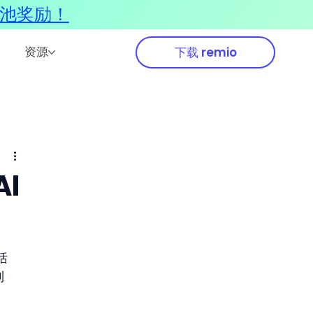
奖池奖励！
资源
下载 remio
AI
括 
列