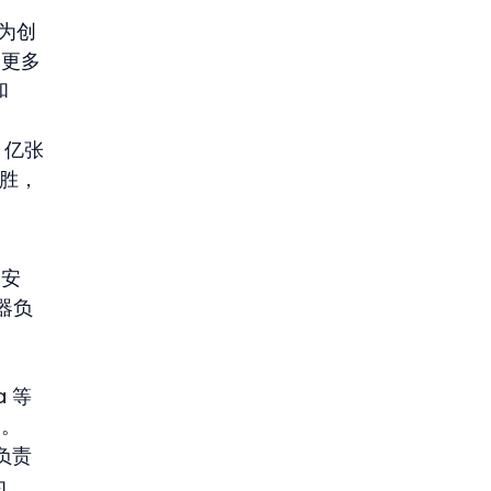
变为创
个更多
和 
0 亿张
获胜，
板安
接器负
a 等
它。
 负责
 