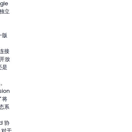
gle 
是独立
 
一版
e。
一连接
开放 
还是
间。
ion 
将 
生态系
d 协
。对于