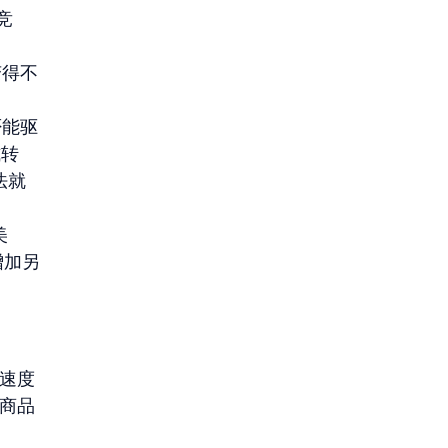
竞
变得不
。
否能驱
式转
法就
美
增加另
量、速度
最商品