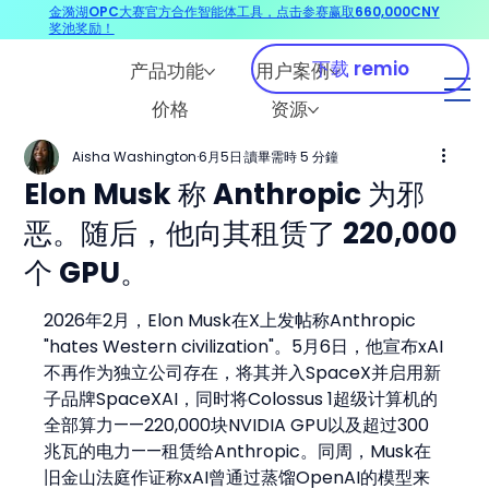
金漪湖OPC大赛官方合作智能体工具，点击参赛赢取660,000CNY
奖池奖励！
下载 remio
产品功能
用户案例
价格
资源
Aisha Washington
6月5日
讀畢需時 5 分鐘
Elon Musk 称 Anthropic 为邪
恶。随后，他向其租赁了 220,000
个 GPU。
2026年2月，Elon Musk在X上发帖称Anthropic 
"hates Western civilization"。5月6日，他宣布xAI
不再作为独立公司存在，将其并入SpaceX并启用新
子品牌SpaceXAI，同时将Colossus 1超级计算机的
全部算力——220,000块NVIDIA GPU以及超过300
兆瓦的电力——租赁给Anthropic。同周，Musk在
旧金山法庭作证称xAI曾通过蒸馏OpenAI的模型来