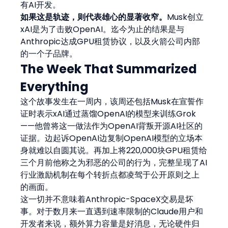
有AI开发。
如果这是轨迹，则代表雄心的显著收窄。
Musk创立
xAI是为了击败OpenAI。迄今为止的结果是与
Anthropic达成GPU租赁协议，以及火箭公司内部
的一个子品牌。
The Week That Summarized 
Everything
这个故事发生在一周内，该周还包括Musk在宣誓作
证时表示xAI通过蒸馏OpenAI的模型来训练Grok
——他曾将这一做法作为OpenAI背叛开源AI社区的
证据。边起诉OpenAI边复制OpenAI模型的立场本
身就难以自圆其说。再加上将220,000块GPU租赁给
三个月前他称之为邪恶的公司的行为，完整呈现了AI
行业激励机制在每个转折点都凌驾于公开原则之上
的画面。
这一切并不意味着Anthropic-SpaceX交易是坏
事。对于数月来一直遇到速率限制的Claude用户和
开发者来说，额外算力容量是好消息，无论硬件归