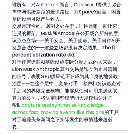
谁所有。对Anthropic而言，Colossus 1提供了弥合
需求与供给差距的最快路径。对SpaceX而言，闲置
基础设施可以产生收入。
交易是理性的。讽刺之处在于，理性是唯一能让它
连贯的框架。Musk和Amodei在公开场合所持的意
识形态立场——关于安全、关于使命、关于何种AI开
发是合法的——这些立场都没有决定结果。
The 11 
percent utilization rate did.
对于任何追踪AI基础设施实际分配方式的人来说，
Elon Musk Anthropic算力交易是迄今为止最清晰
的信号，表明GPU供应链正在成为其自身的地缘政
治层——在这个层中，竞争对手、客户和意识形态对
手之间的界限完全模糊。能够从任何可用来源获取
算力的公司，将决定哪些模型能大规模触达用户。
帮助
capture and synthesize knowledge 
across fast-moving events like this one
的工具
对于追踪头条新闻之下实际发生的事情越来越必
要。