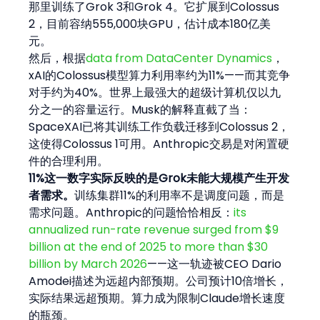
那里训练了Grok 3和Grok 4。它扩展到Colossus 
2，目前容纳555,000块GPU，估计成本180亿美
元。
然后，根据
data from DataCenter Dynamics
，
xAI的Colossus模型算力利用率约为11%——而其竞争
对手约为40%。世界上最强大的超级计算机仅以九
分之一的容量运行。Musk的解释直截了当：
SpaceXAI已将其训练工作负载迁移到Colossus 2，
这使得Colossus 1可用。Anthropic交易是对闲置硬
件的合理利用。
11%这一数字实际反映的是Grok未能大规模产生开发
者需求。
训练集群11%的利用率不是调度问题，而是
需求问题。Anthropic的问题恰恰相反：
its 
annualized run-rate revenue surged from $9 
billion at the end of 2025 to more than $30 
billion by March 2026
——这一轨迹被CEO Dario 
Amodei描述为远超内部预期。公司预计10倍增长，
实际结果远超预期。算力成为限制Claude增长速度
的瓶颈。