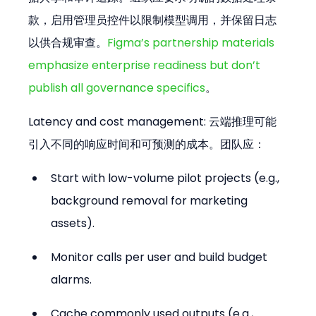
款，启用管理员控件以限制模型调用，并保留日志
以供合规审查。
Figma’s partnership materials 
emphasize enterprise readiness but don’t 
publish all governance specifics
。
Latency and cost management: 云端推理可能
引入不同的响应时间和可预测的成本。团队应：
Start with low-volume pilot projects (e.g., 
background removal for marketing 
assets).
Monitor calls per user and build budget 
alarms.
Cache commonly used outputs (e.g., 