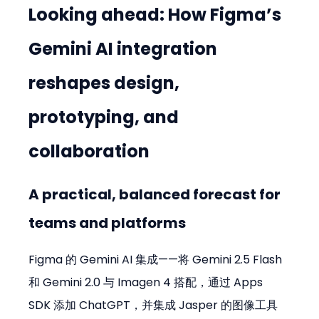
Looking ahead: How Figma’s 
Gemini AI integration 
reshapes design, 
prototyping, and 
collaboration
A practical, balanced forecast for 
teams and platforms
Figma 的 Gemini AI 集成——将 Gemini 2.5 Flash 
和 Gemini 2.0 与 Imagen 4 搭配，通过 Apps 
SDK 添加 ChatGPT，并集成 Jasper 的图像工具