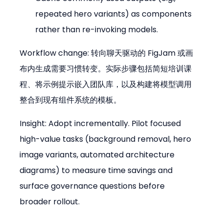
repeated hero variants) as components 
rather than re-invoking models.
Workflow change: 转向聊天驱动的 FigJam 或画
布内生成需要习惯转变。实际步骤包括简短培训课
程、将示例提示嵌入团队库，以及构建将模型调用
整合到现有组件系统的模板。
Insight: Adopt incrementally. Pilot focused 
high-value tasks (background removal, hero 
image variants, automated architecture 
diagrams) to measure time savings and 
surface governance questions before 
broader rollout.