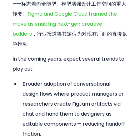
——标志着向全能型、模型增强设计工作空间的重大
转变。
Figma and Google Cloud framed the 
move as enabling next-gen creative 
builders
，行业报道将其定位为对现有厂商的直接竞
争推动。
In the coming years, expect several trends to 
play out:
Broader adoption of conversational 
design flows where product managers or 
researchers create FigJam artifacts via 
chat and hand them to designers as 
editable components — reducing handoff 
friction.