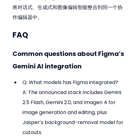
将对话式、生成式和图像编辑智能整合到同一个协
作编辑器中。
FAQ
Common questions about Figma’s 
Gemini AI integration
Q: What models has Figma integrated?

A: The announced stack includes Gemini 
2.5 Flash, Gemini 2.0, and Imagen 4 for 
image generation and editing, plus 
Jasper’s background-removal model for 
cutouts.