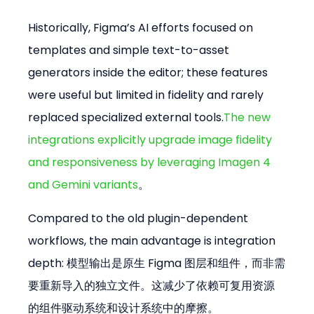
Historically, Figma’s AI efforts focused on 
templates and simple text-to-asset 
generators inside the editor; these features 
were useful but limited in fidelity and rarely 
replaced specialized external tools.
The new 
integrations explicitly upgrade image fidelity 
and responsiveness by leveraging Imagen 4 
and Gemini variants
。
Compared to the old plugin-dependent 
workflows, the main advantage is integration 
depth: 模型输出是原生 Figma 图层和组件，而非需
要重新导入的独立文件。这减少了依赖可复用资源
的组件驱动系统和设计系统中的摩擦。