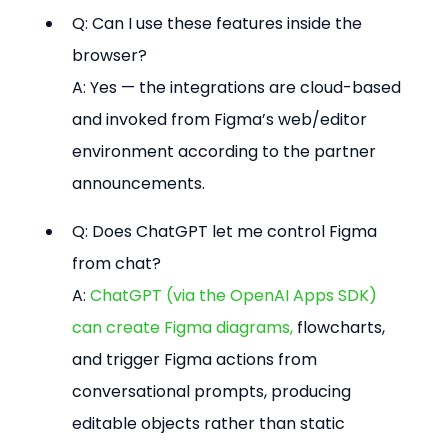
Q: Can I use these features inside the 
browser? 
A: Yes — the integrations are cloud-based 
and invoked from Figma’s web/editor 
environment according to the partner 
announcements.
Q: Does ChatGPT let me control Figma 
from chat? 
A: 
ChatGPT (via the OpenAI Apps SDK) 
can create Figma diagrams, 
flowcharts, 
and trigger Figma actions from 
conversational prompts, producing 
editable objects rather than static 