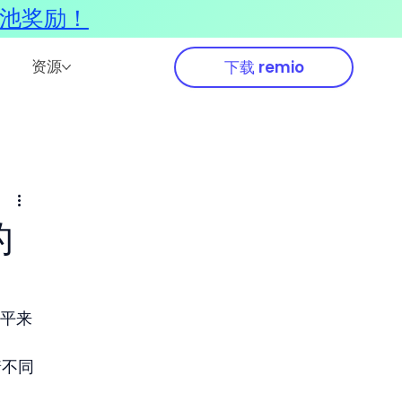
奖池奖励！
资源
下载 remio
的
水平来
着不同