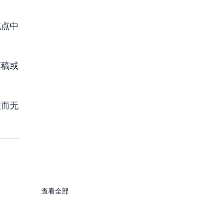
试点中
草稿或
联而无
查看全部