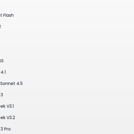
t Flash
2
SS
4.1
·Sonnet 4.5
 3
ek V3.1
ek V3.2
3 Pro