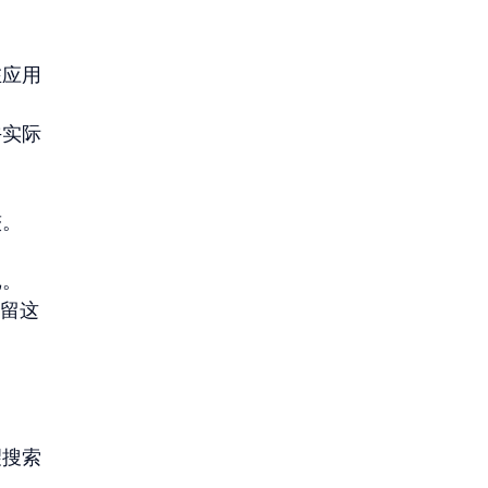
在应用
午实际
较。
记。
保留这
望搜索