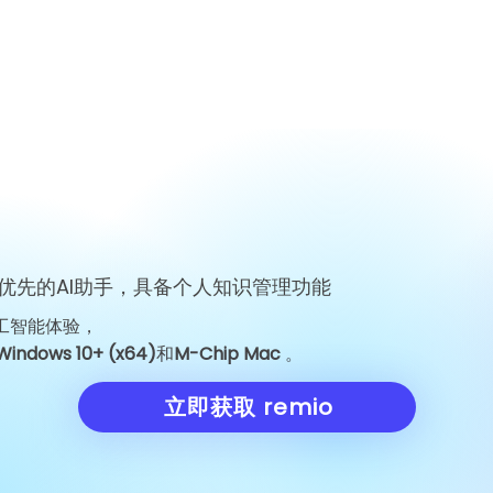
何一位工程师的离开震动了 AI
价为每股 150.
界
考验
优先的AI助手，具备个人知识管理功能
工智能体验，
Windows 10+ (x64)
和
M-Chip Mac
。
立即获取 remio