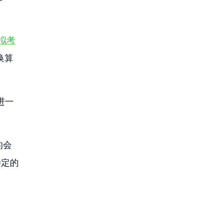
模拟考
换算
进一
的会
特定的