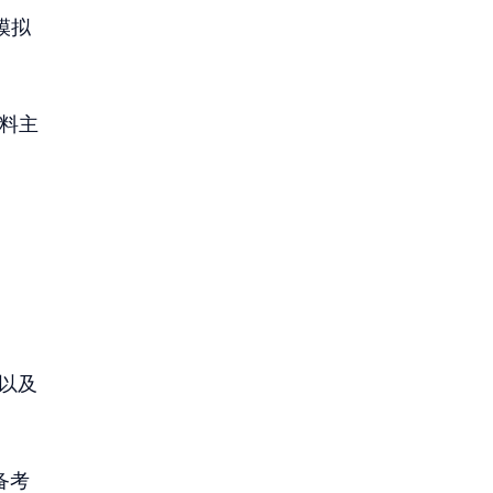
地模拟
材料主
试以及
 备考