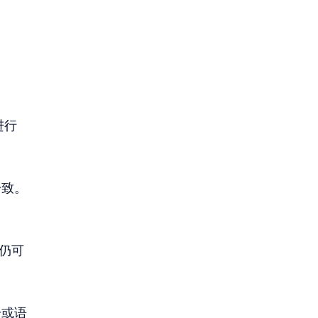
试进行
一致。
面仍可
号或语