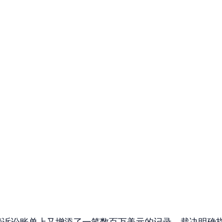
的监管诉讼账单上又增添了一笔数百万美元的记录。裁决明确