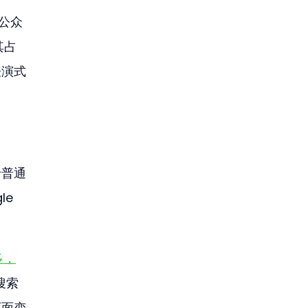
公众
其占
表演式
于普通
e 
多，
搜索
页面变