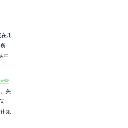
同
样能在几
心所
从中
运营
的。关
问
随违规