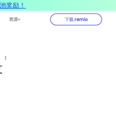
奖池奖励！
资源
下载 remio
支