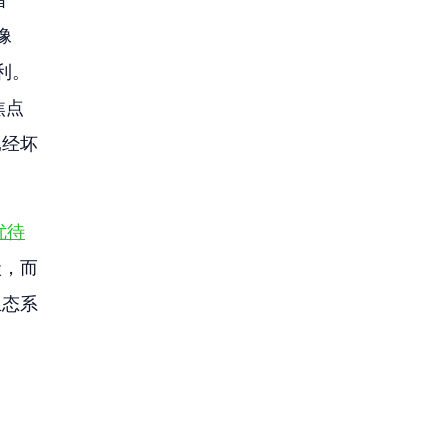
 
利。
焦点
已经坏
优待
状，而
生态系