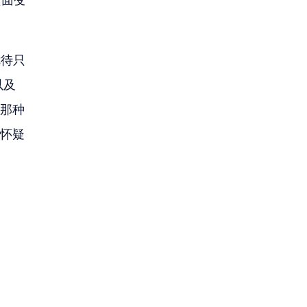
优待只
及 
经那种
—怀疑