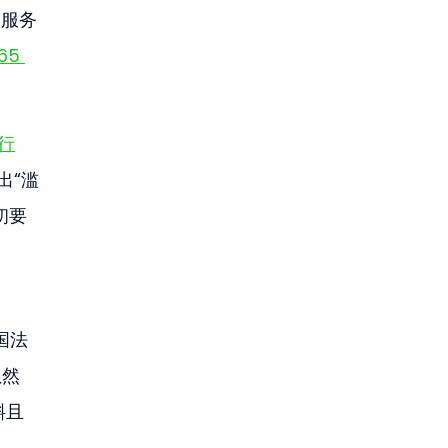
较服务
65 
行
出“滥
初要
国法
然 
斜且