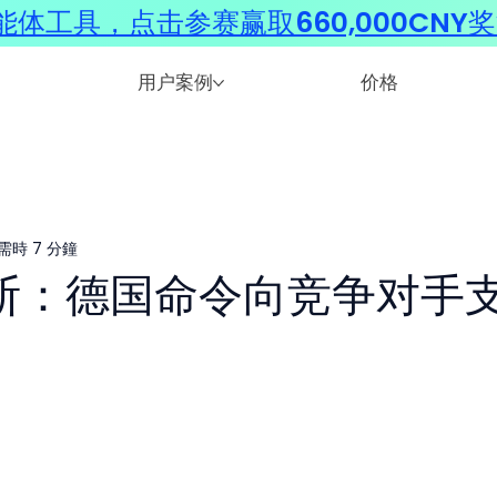
体工具，点击参赛赢取660,000CNY
用户案例
价格
需時 7 分鐘
反垄断：德国命令向竞争对手