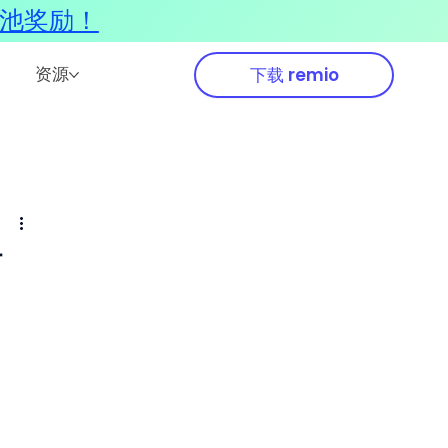
奖池奖励！
资源
下载 remio
与