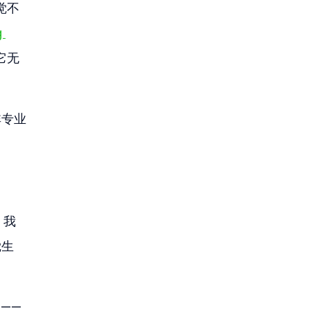
觉不
 
它无
非专业
。我
觉生
——