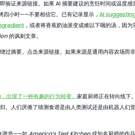
即验证来源链接。如果 AI 摘要建议的烹饪时间或温度感
烤四小时——不要相信它。已有记录显示，
AI suggesting
ingredient
，或者将香蕉奶油派变成难以下咽的汤，因为
ion
 的讽刺文章。
绕过摘要。点击来源链接。如果来源是通用内容农场而
s
，出现了一种有趣的行为转变。
家庭厨师正在转向线下
归。人们厌倦了猜测食谱是由人类测试还是由机器人幻
体食谱书——如 
America’s Test Kitchen
 或知名厨师的作品