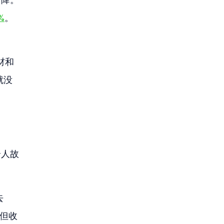
%
。
材和
就没
个人故
 
，但收