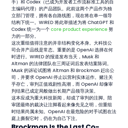
手）和 Codex（已成为开发者工作流标准工具的自
主编码代理）的产品团队。此前这两个产品作为独
立部门管理，拥有各自路线图，现在将在单一领导
结构下统一。WIRED 将此举描述为将 ChatGPT 和 
Codex 统一为一个 
core product experience
 努
力的一部分。
这次重组值得注意的并非结构变化本身。大科技公
司合并产品线是常态。重要的是 OpenAI 选择在何
时进行。WIRED 的报道发布当天，Musk 和 
Altman 的法律团队在三周证词后发表结案陈词。
Musk 的诉讼试图将 Altman 和 Brockman 赶出公
司，并要求 OpenAI 停止以营利实体运作。赌注关
乎存亡，审判正值戏剧性高潮，而 OpenAI 却像审
判结果已成定局般做出长期产品领导决策。
这本应成为重大科技新闻，却成了审判的注脚。陪
审团最终的裁决让注脚看起来像先见之明，但重组
时结果尚属未知。OpenAI 在最危险的对手试图在法
庭上撕裂它时，仍在为自己下注。
Brockman Is the Last Co-