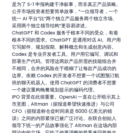
是为了 S-1 申报构建干净叙事，而非真正产品策略。
公开市场投资者想要简单故事，“一位领导者，一个
统一 AI 平台”比“两个独立产品服务两个独立市场、
采用两个独立领导结构”更容易讲述。
ChatGPT 和 Codex 服务于根本不同的受众，有着
根本不同的需求。ChatGPT 是通用对话 AI。用户用
它写邮件、规划假期、解释概念和生成创意内容。
Codex 是专业开发者工具。用户用它编写、调试和
部署生产代码。管理这两款产品所需的技能组合并
不相同，合并的风险在于模糊了让每款产品成功的
边界。依赖 Codex 的开发者不想要一个试图预订航
班的聊天机器人。使用 ChatGPT 的消费者不想要
一个建议重构晚餐规划提示的编码代理。
IPO 背景在此很重要。OpenAI 一直在公开暗示其上
市意图，Altman（据报道希望快速推进）与公司 
CFO（据报道称仓促时间表是 6000 亿美元的错
误）之间的内部紧张已被广泛讨论。在联合创始人
领导下统一的产品故事强化了 Altman 在这场内部
辩论中的立场。它给了他更清晰的答案来回答每次 