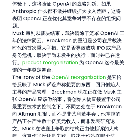
体验下，这将验证 OpenAI 的战略判断。如果 
Anthropic 什么都不做并继续扩大收入差距，这将
表明 OpenAI 正在优化其竞争对手不存在的组织问
题。
Musk 审判以裁决结束，裁决清除了笼罩 OpenAI 三
年的法律阴云。Brockman 的重组是公司在后裁决
时代的首次重大举措。它是否导致成功 IPO 或产品
身份危机，取决于尚未发生的执行，而时钟已在运
行。
product reorganization
 为 OpenAI 迄今最关
键的一年奠定舞台。
The irony of the 
OpenAI reorganization
 是它恰
恰反映了 Musk 诉讼声称想要的东西：回归创始人
主导的产品管理。Brockman 现在正在做 Musk 主
张 OpenAI 应该做的事，将创始人物直接置于公司
最重要技术的控制之下。不同之处在于 Brockman 
向 Altman 汇报，而不是非营利董事会，他掌控的
产品正在产生数十亿美元收入，而非发表研究论
文。Musk 在法庭上争取的结构正由他起诉的人构
建。这算作平反还是失败，取决于你站在哪个法