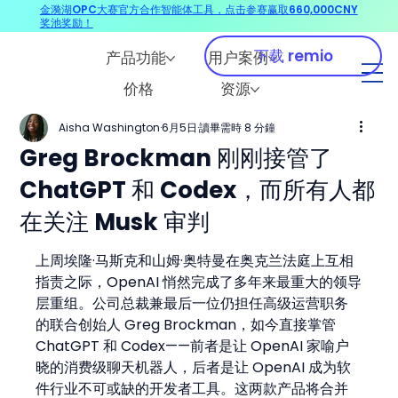
金漪湖OPC大赛官方合作智能体工具，点击参赛赢取660,000CNY
奖池奖励！
下载 remio
产品功能
用户案例
价格
资源
Aisha Washington
6月5日
讀畢需時 8 分鐘
Greg Brockman 刚刚接管了
ChatGPT 和 Codex，而所有人都
在关注 Musk 审判
上周埃隆·马斯克和山姆·奥特曼在奥克兰法庭上互相
指责之际，OpenAI 悄然完成了多年来最重大的领导
层重组。公司总裁兼最后一位仍担任高级运营职务
的联合创始人 Greg Brockman，如今直接掌管 
ChatGPT 和 Codex——前者是让 OpenAI 家喻户
晓的消费级聊天机器人，后者是让 OpenAI 成为软
件行业不可或缺的开发者工具。这两款产品将合并