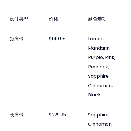
设计类型
价格
颜色选项
短肩带
$149.95
Lemon, 
Mandarin, 
Purple, Pink, 
Peacock, 
Sapphire, 
Cinnamon, 
Black
长肩带
$229.95
Sapphire, 
Cinnamon, 