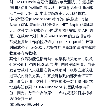
时，MAI-Code 会建议匹配的单元测试，并遵循所
属团队使用的相同断言风格。评审意见会引用内部
安全手册，标记历史上曾触发审计发现的模式。
该模型还理解 Microsoft 特有的抽象概念，例如 
Azure SDK 表面区域和最新的 .NET Aspire 编排基
元。这种专业化减少了困扰通用模型的幻觉 API 调
用。在试点计划中测试 MAI-Code 的企业报告称，
常规服务层工作的拉取请求（pull-request）评审
时间减少了 15–20%，尽管在处理新颖的算法挑战时
收益会有所收缩。
其他工作流功能包括自动生成架构决策记录，以及
针对公司批准的 NuGet 包进行内联策略检查。当开
发者尝试引入未经批准的依赖项时，模型会建议经
过审核的替代方案，并直接链接到内部安全评审工
单。事实证明，这种上下文感知水平对于将旧版本
地服务迁移到 Azure Functions 的团队特别有价
值，因为在数千个存储库中，命名规范和日志标准
必须保持一致。
竞争格局对比