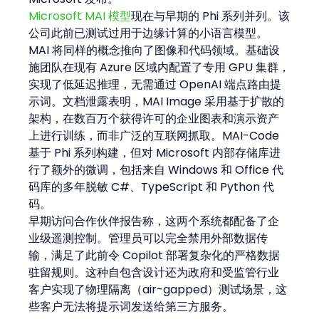
Microsoft MAI 模型
现在与早期的 Phi 系列并列。该
公司此前已测试过用于边缘计算的小语言模型。
MAI 将同样的概念推向了图像和代码领域。基础设
施团队在现有 Azure 区域内配置了专用 GPU 集群，
实现了低延迟推理，无需通过 OpenAI 端点路由提
示词。文档泄露表明，MAI Image 采用基于扩散的
架构，在数百万个获得许可的企业图表和演示资产
上进行训练，而非广泛的互联网抓取。MAI-Code 
基于 Phi 系列构建，但对 Microsoft 内部存储库进
行了额外的微调，包括来自 Windows 和 Office 代
码库的多年脱敏 C#、TypeScript 和 Python 代
码。
早期访问合作伙伴报告称，这两个系统都配备了企
业级遥测控制。管理员可以完全禁用外部数据传
输，满足了此前令 Copilot 部署复杂化的严格数据
驻留规则。这种自包含设计还为政府和受监管行业
客户实现了物理隔离（air-gapped）测试场景，这
些客户无法将提示词发送给第三方服务。