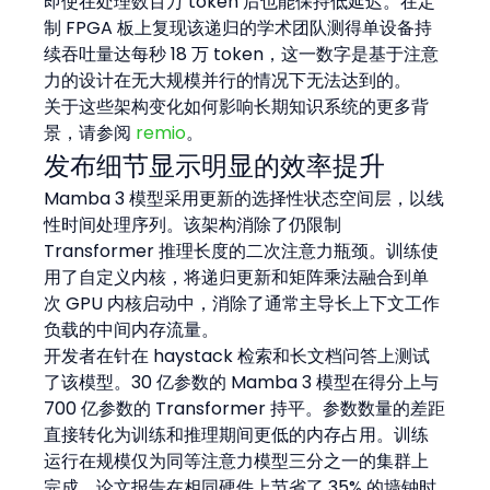
即使在处理数百万 token 后也能保持低延迟。在定
制 FPGA 板上复现该递归的学术团队测得单设备持
续吞吐量达每秒 18 万 token，这一数字是基于注意
力的设计在无大规模并行的情况下无法达到的。
关于这些架构变化如何影响长期知识系统的更多背
景，请参阅 
remio
。
发布细节显示明显的效率提升
Mamba 3 模型采用更新的选择性状态空间层，以线
性时间处理序列。该架构消除了仍限制 
Transformer 推理长度的二次注意力瓶颈。训练使
用了自定义内核，将递归更新和矩阵乘法融合到单
次 GPU 内核启动中，消除了通常主导长上下文工作
负载的中间内存流量。
开发者在针在 haystack 检索和长文档问答上测试
了该模型。30 亿参数的 Mamba 3 模型在得分上与 
700 亿参数的 Transformer 持平。参数数量的差距
直接转化为训练和推理期间更低的内存占用。训练
运行在规模仅为同等注意力模型三分之一的集群上
完成。论文报告在相同硬件上节省了 35% 的墙钟时