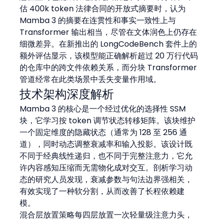
估 400k token 法律合同的开放式摘要时，认为 
Mamba 3 的摘要在连贯性和事实一致性上与 
Transformer 输出相当，尽管在文体润色上仍存在
细微差异。在新推出的 LongCodeBench 套件上的
额外评估显示，该模型能正确解析超过 20 万行代码
的仓库中的跨文件依赖关系，而分块 Transformer 
管道经常在此类场景中丢失变量作用域。
技术架构深度解析
Mamba 3 的核心是一个经过优化的选择性 SSM 
块，它学习按 token 调节状态转移矩阵。该块维护
一个固定维度的隐藏状态（通常为 128 至 256 通
道），同时动态调整衰减率和输入投影。该设计既
不同于经典线性递归，也不同于完整注意力，它允
许内容感知压缩而无需物化成对交互。剖析学习动
态的研究人员发现，衰减参数与句法边界强相关，
有效实现了一种软分割，从而改善了长程依赖建
模。
混合层放置策略每四层放置一次轻量级注意力头，