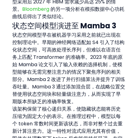
型采用后 2027 年 HBM 需求减少高达 25% 的情
景。
Bloomberg
 的另一项分析在模拟数据中心功耗
曲线后得出了类似结论。
状态空间模型演进至 Mamba 3
状态空间模型早在被机器学习采用之前就已出现在
控制理论中。早期的神经网络适配如 S4 引入了结构
化状态空间，可高效处理长序列，但难以在语言任
务上匹配 Transformer 的准确率。2023 年底的原
始 Mamba 论文引入了输入依赖的选择机制，使模
型能够在无需完整注意力的情况下聚焦序列的相关
部分。Mamba 2 改进了并行扫描算法并提升了训练
吞吐量。Mamba 3 通过添加混合层，在战略位置交
替使用状态空间块和轻量级注意力，从而实现了早
期版本所缺乏的准确率恢复。
该架构保留了核心递归关系，使隐藏状态能将历史
压缩为固定大小的表示。在推理过程中，模型以每
个 token 常数时间更新该状态，而非对整个过去重
新计算注意力。这一特性对流式应用尤其有价值，