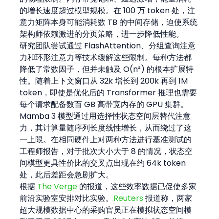
的增长速度超过模型规模。在 100 万 token 处，注
意力矩阵本身可能消耗数 TB 的中间存储，迫使系统
架构师依赖激进的分页策略，进一步降低性能。
研究团队尝试通过 FlashAttention、分组查询注意
力和环形注意力等技术缓解这些限制。每种方法都
降低了常数因子，但并未触及 O(n²) 的根本扩展特
性。随着上下文窗口从 32k 增长到 200k 再到 1M 
token，即使是优化后的 Transformer 推理也需要
每个请求配备数百 GB 高带宽内存的 GPU 集群。
Mamba 3 模型通过用选择性状态空间层替代注意
力，其计算量随序列长度线性增长，从而绕过了这
一上限。在相同硬件上对两种方法进行基准测试的
工程师报告，对于批次大小大于 8 的情况，状态空
间模型更具性价比的交叉点出现在约 64k token 
处，此后差距会急剧扩大。
根据 
The Verge
 的报道，这些效率数据已促使多家
前沿实验室安排对比实验。
Reuters
 报道称，两家
超大规模数据中心的采购官员正在模拟状态空间模