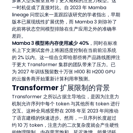
多家大型实验室宣布了更大规模的注意力模型。这
一时机促成了直接对比。自 2023 年 Mamba  
lineage 问世以来一直跟踪该研究的学者指出，早期
版本已展现线性扩展优势，而 Mamba 3 则弥补了
此前将状态空间模型排除在生产应用之外的准确率
差距。
Mamba 3 模型将内存使用减少 40%
，同时在标准
长上下文测试套件上将困惑度控制在当前前沿系统
的 2% 以内。这一组合立即给那些将产品路线图押注
于更大 Transformer 集群的团队带来了压力。已
为 2027 年训练预留数十万张 H100 和 H200 GPU 
的云服务商开始重新计算利用率预测。
Transformer 扩展限制的背景
Transformer 之所以占据主导地位，是因为注意力
机制允许序列中每个 token 与其他所有 token 进行
交互。这种全局感受野在 2018 年至 2023 年间推动
了语言建模的快速进步。然而，一旦序列长度超过
约 10 万 token，注意力的二次复杂度就会产生硬性
的物理限制。内存带宽饱和、延迟激增，能量消耗