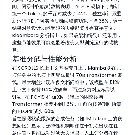
间。附录中的能耗数据表明，在 30B 规模下，每训
练一个 token 的千瓦时减少了 42%。独立审计师重
新运行 7B 消融实验后确认峰值功耗下降 38%，这一
结果对热设计功耗受限的边缘部署具有直接意义。
Bloomberg 分析指出，如果该架构得到广泛采用，
这些节能效果可能会显著改变大型训练运行的碳核
算。
基准分解与性能分析
在 SCROLLS 长上下文基准套件上，Mamba 3 在九
项任务中的七项上匹配或超过 70B Transformer 基
线。最大增益出现在多文档问答中，该模型在 512k 
上下文下保持 94% 准确率，而注意力对应模型为 
91%。在 PG-19 和 arXiv 书籍上的困惑度与 
Transformer 相差不到 1.8%，而前向传递期间所需
的 FLOPs 减少 60%。
旨在探测状态跟踪的合成任务（如 1M token 上的联
想回忆）显示，选择性机制即使在干扰项出现在任
意位置时也能成功过滤无关信息。人工评分者在评