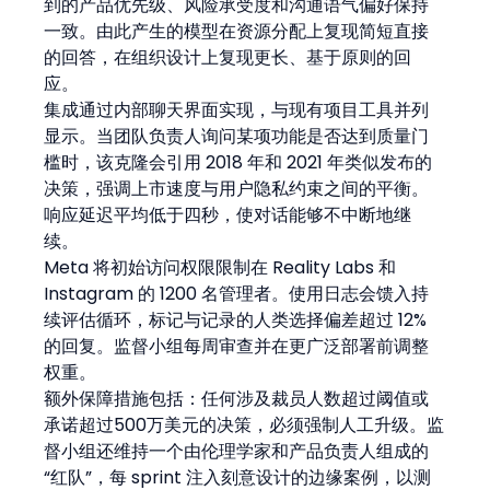
到的产品优先级、风险承受度和沟通语气偏好保持
一致。由此产生的模型在资源分配上复现简短直接
的回答，在组织设计上复现更长、基于原则的回
应。
集成通过内部聊天界面实现，与现有项目工具并列
显示。当团队负责人询问某项功能是否达到质量门
槛时，该克隆会引用 2018 年和 2021 年类似发布的
决策，强调上市速度与用户隐私约束之间的平衡。
响应延迟平均低于四秒，使对话能够不中断地继
续。
Meta 将初始访问权限限制在 Reality Labs 和 
Instagram 的 1200 名管理者。使用日志会馈入持
续评估循环，标记与记录的人类选择偏差超过 12% 
的回复。监督小组每周审查并在更广泛部署前调整
权重。
额外保障措施包括：任何涉及裁员人数超过阈值或
承诺超过500万美元的决策，必须强制人工升级。监
督小组还维持一个由伦理学家和产品负责人组成的
“红队”，每 sprint 注入刻意设计的边缘案例，以测