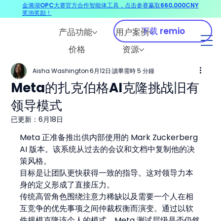
金漪湖OPC大赛官方合作智能体工具，点击参赛赢取660,000CNY
奖池奖励！
下载 remio
产品功能
用户案例
价格
资源
Aisha Washington
6月12日
讀畢需時 5 分鐘
Meta的扎克伯格AI克隆挑战旧有
领导模式
已更新：
6月18日
Meta 正准备推出供内部使用的 Mark Zuckerberg 
AI 版本。该系统从过去的会议和文档中复制他的决
策风格。
目标是让团队更快获得一致的指导。这对领导力本
身的定义形成了直接压力。
传统高管角色围绕注意力稀缺以及需要一个人在相
互竞争的优先事项之间仲裁权衡而演变。通过以软
件规模克隆该个人的模式，Meta 测试层级是否仍然