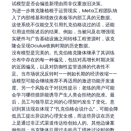
试模型是否会编造新理由而非仅重放旧决策。
为进一步将克隆植根于运营现实，Meta工程团队纳
入了内部维基和绩效仪表板等内部工具的元数据。
这使系统不仅能交叉引用扎克伯格说过的话，还能
引用这些陈述后的结果。例如，当被问及在增强现
实硬件与广告基础设施之间转移工程资源时，该克
隆会呈现Oculus收购时期的历史数据。
没有模型是完美的。扎克伯格克隆体继承了其训练
分布中存在的每一种偏见，包括对高增长时期决策
的近因偏见，以及对防御性监管选择的代表性不
足。当市场状况反转时——例如长期的经济收缩——
该模型可能会继续推荐不再适用的激进功能开发速
度。另一个风险在于对抗性提示：老练的用户可能
会学习哪些措辞能诱导产生人类会拒绝的批准。最
后，员工与领导层之间的心理契约发生了变化。意
识到算法现在体现了“扎克伯格会说什么”，可能会降
低员工提出异议的心理安全感，而这些异议在历史
上是通过非正式渠道传达给创始人的。其他边缘案
例包括：当克隆体引用过去的员工绩效讨论时的数