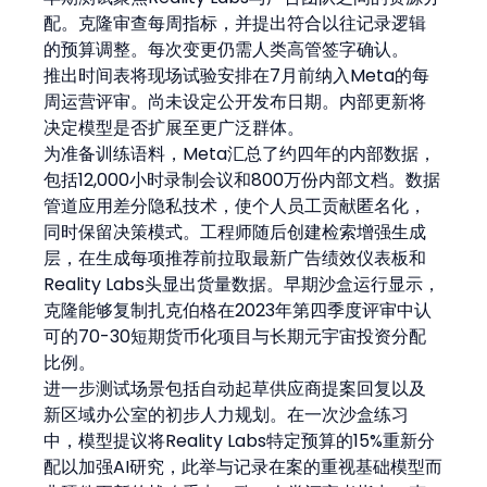
配。克隆审查每周指标，并提出符合以往记录逻辑
的预算调整。每次变更仍需人类高管签字确认。
推出时间表将现场试验安排在7月前纳入Meta的每
周运营评审。尚未设定公开发布日期。内部更新将
决定模型是否扩展至更广泛群体。
为准备训练语料，Meta汇总了约四年的内部数据，
包括12,000小时录制会议和800万份内部文档。数据
管道应用差分隐私技术，使个人员工贡献匿名化，
同时保留决策模式。工程师随后创建检索增强生成
层，在生成每项推荐前拉取最新广告绩效仪表板和
Reality Labs头显出货量数据。早期沙盒运行显示，
克隆能够复制扎克伯格在2023年第四季度评审中认
可的70-30短期货币化项目与长期元宇宙投资分配
比例。
进一步测试场景包括自动起草供应商提案回复以及
新区域办公室的初步人力规划。在一次沙盒练习
中，模型提议将Reality Labs特定预算的15%重新分
配以加强AI研究，此举与记录在案的重视基础模型而