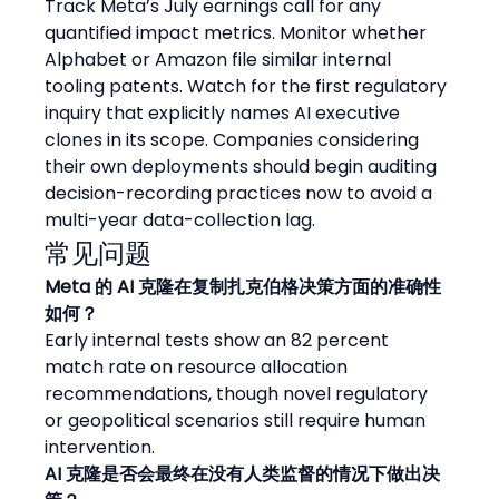
Track Meta’s July earnings call for any 
quantified impact metrics. Monitor whether 
Alphabet or Amazon file similar internal 
tooling patents. Watch for the first regulatory 
inquiry that explicitly names AI executive 
clones in its scope. Companies considering 
their own deployments should begin auditing 
decision-recording practices now to avoid a 
multi-year data-collection lag.
常见问题
Meta 的 AI 克隆在复制扎克伯格决策方面的准确性
如何？
Early internal tests show an 82 percent 
match rate on resource allocation 
recommendations, though novel regulatory 
or geopolitical scenarios still require human 
intervention.
AI 克隆是否会最终在没有人类监督的情况下做出决