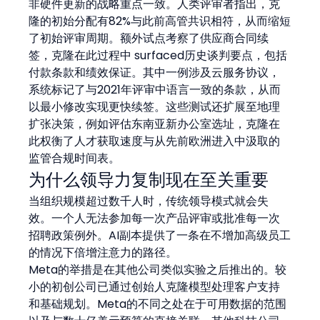
非硬件更新的战略重点一致。人类评审者指出，克
隆的初始分配有82%与此前高管共识相符，从而缩短
了初始评审周期。额外试点考察了供应商合同续
签，克隆在此过程中 surfaced历史谈判要点，包括
付款条款和绩效保证。其中一例涉及云服务协议，
系统标记了与2021年评审中语言一致的条款，从而
以最小修改实现更快续签。这些测试还扩展至地理
扩张决策，例如评估东南亚新办公室选址，克隆在
此权衡了人才获取速度与从先前欧洲进入中汲取的
监管合规时间表。
为什么领导力复制现在至关重要
当组织规模超过数千人时，传统领导模式就会失
效。一个人无法参加每一次产品评审或批准每一次
招聘政策例外。AI副本提供了一条在不增加高级员工
的情况下倍增注意力的路径。
Meta的举措是在其他公司类似实验之后推出的。较
小的初创公司已通过创始人克隆模型处理客户支持
和基础规划。Meta的不同之处在于可用数据的范围