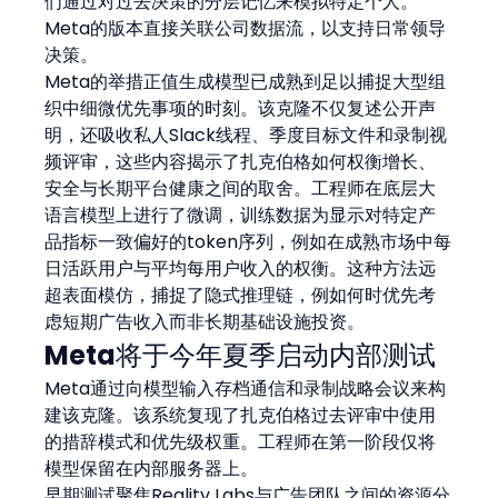
们通过对过去决策的分层记忆来模拟特定个人。
Meta的版本直接关联公司数据流，以支持日常领导
决策。
Meta的举措正值生成模型已成熟到足以捕捉大型组
织中细微优先事项的时刻。该克隆不仅复述公开声
明，还吸收私人Slack线程、季度目标文件和录制视
频评审，这些内容揭示了扎克伯格如何权衡增长、
安全与长期平台健康之间的取舍。工程师在底层大
语言模型上进行了微调，训练数据为显示对特定产
品指标一致偏好的token序列，例如在成熟市场中每
日活跃用户与平均每用户收入的权衡。这种方法远
超表面模仿，捕捉了隐式推理链，例如何时优先考
虑短期广告收入而非长期基础设施投资。
Meta将于今年夏季启动内部测试
Meta通过向模型输入存档通信和录制战略会议来构
建该克隆。该系统复现了扎克伯格过去评审中使用
的措辞模式和优先级权重。工程师在第一阶段仅将
模型保留在内部服务器上。
早期测试聚焦Reality Labs与广告团队之间的资源分