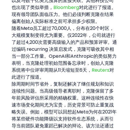
以及与数十亿美元预算的直接关联。其他科技公司
也出现了类似举措，
Bloomberg
对此进行了报道。
现有领导团队面临压力。他们必须判断克隆在结果
偏离创始人实际标准之前可承担多少权限。
随着Meta员工超过70,000人，分布在20个时区，
大规模复制变得尤为重要。仅2022年，公司就进行
了超过4,200次需要高级输入的产品和预算评审。通
过编码 recurring 决策启发式，克隆可吸收其中相
当一部分工作量。OpenAI和Anthropic的类似努力
表明，当克隆处理初始范围备忘录时，创始人克隆
系统将中位评审周期从11天缩短至6天，
Reuters
对
此进行了报道。
除周期时间节省外，复制还解决了继任规划和知识
连续性问题。当高级领导者离职时，克隆保留了多
年前风险评估所采用的精确权重。这种连续性在快
速市场变化期间尤为宝贵，历史背景可防止重复战
略失误。例如，模型可以回想起Meta为何在2021年
将某些硬件功能降级以支持软件生态系统，从而引
导当前团队避免重蹈已解决的辩论。该方法还通过