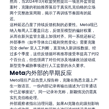
然而，当2024年3月欧盟突然提出一项意外监管提
案时，克隆的初始推荐落后于真实扎克伯格的立场
两个完整政策周期，揭示了再训练节奏固有的延
迟。
这种延迟凸显了持续反馈机制的必要性。Meta现已
纳入每周人工覆盖日志，反馈至模型的偏好权重，
从而在新兴监管主题上加强对齐。同一系统还标记
外部事件（如半导体出口规则突然变化）需要克隆
完全 defer 至人工判断，直至纳入新训练数据。经
过多个季度，这些反馈循环将推荐接受率提高了约12
个百分点，但也强调了对任何涉及地缘政治波动或
新型竞争威胁事项进行人工监督的永久要求。
Meta内外部的早期反应
Meta现任产品负责人报告称，克隆在熟悉主题上产
生一致语言。一份内部记录将输出描述为“日常通话
中已足够接近”。同一记录补充称，新颖情况仍需真
实扎克伯格处理。
外部观察者指出治理问题。如果AI克隆在此级别影响