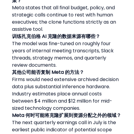
策？
Meta states that all final budget, policy, and 
strategic calls continue to rest with human 
executives; the clone functions strictly as an 
assistive tool.
训练扎克伯格 AI 克隆的数据来源有哪些？
The model was fine-tuned on roughly four 
years of internal meeting transcripts, Slack 
threads, strategy memos, and quarterly 
review documents.
其他公司能否复制 Meta 的方法？
Firms would need extensive archived decision 
data plus substantial inference hardware. 
Industry estimates place annual costs 
between $4 million and $12 million for mid-
sized technology companies.
Meta 何时可能将克隆扩展到资源分配之外的领域？
The next quarterly earnings call in July is the 
earliest public indicator of potential scope 