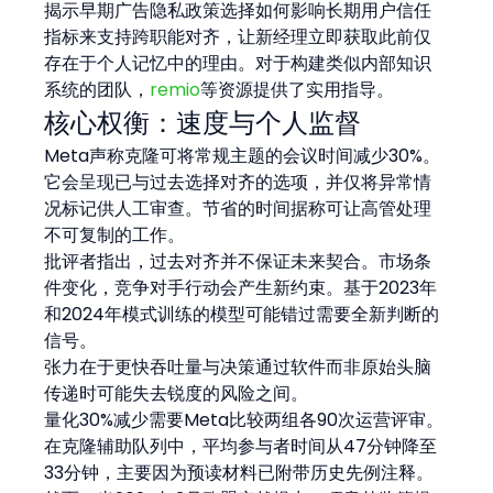
揭示早期广告隐私政策选择如何影响长期用户信任
指标来支持跨职能对齐，让新经理立即获取此前仅
存在于个人记忆中的理由。对于构建类似内部知识
系统的团队，
remio
等资源提供了实用指导。
核心权衡：速度与个人监督
Meta声称克隆可将常规主题的会议时间减少30%。
它会呈现已与过去选择对齐的选项，并仅将异常情
况标记供人工审查。节省的时间据称可让高管处理
不可复制的工作。
批评者指出，过去对齐并不保证未来契合。市场条
件变化，竞争对手行动会产生新约束。基于2023年
和2024年模式训练的模型可能错过需要全新判断的
信号。
张力在于更快吞吐量与决策通过软件而非原始头脑
传递时可能失去锐度的风险之间。
量化30%减少需要Meta比较两组各90次运营评审。
在克隆辅助队列中，平均参与者时间从47分钟降至
33分钟，主要因为预读材料已附带历史先例注释。