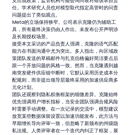
支出或政策，监管机构可能会询问谁对错误承担责
任。学术研究人员也对模型取代指定高管时的问责
问题提出了类似观点。
Meta的立场保持狭窄。公司表示克隆仍为辅助工
具，所有最终决策仍由人作出。未发布公开声明涉
及长期授权场景。
接受本文采访的产品负责人强调，克隆的语气匹配
能力在书面沟通中尤为突出。多人指出，向区域政
策团队发送的草稿邮件与扎克伯格偏好简洁要点后
跟一个开放问题的风格一致。然而，当克隆遇到越
南突发硬件供应链中断时，它默认采用历史成本分
配规则，而非提出领导层最终采用的加速供应商多
元化计划。
团队还观察到隐私权衡框架的细微差异。克隆始终
优先强调用户增长指标，当安全团队强调合规风险
时需要手动调整。在一次记录的交流中，模型建议
放宽某些数据保留设置以加速功能发布，此方法与
早期增长导向评审一致，但忽略了新颁布的州级隐
私法规。人类评审者在一个迭代内纠正了框架，展