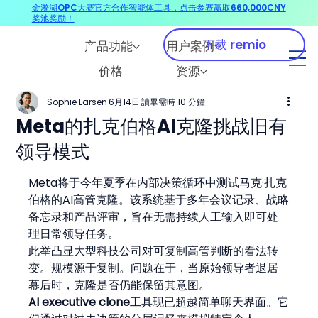
金漪湖OPC大赛官方合作智能体工具，点击参赛赢取660,000CNY
奖池奖励！
下载 remio
产品功能
用户案例
价格
资源
Sophie Larsen
6月14日
讀畢需時 10 分鐘
Meta的扎克伯格AI克隆挑战旧有
领导模式
Meta将于今年夏季在内部决策循环中测试马克·扎克
伯格的AI高管克隆。该系统基于多年会议记录、战略
备忘录和产品评审，旨在无需持续人工输入即可处
理日常领导任务。
此举凸显大型科技公司对可复制高管判断的看法转
变。规模源于复制。问题在于，当原始领导者退居
幕后时，克隆是否仍能保留其意图。
AI executive clone
工具现已超越简单聊天界面。它