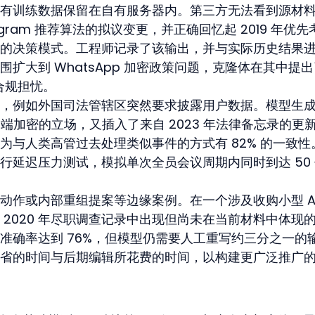
有训练数据保留在自有服务器内。第三方无法看到源材
agram 推荐算法的拟议变更，并正确回忆起 2019 年优先
的决策模式。工程师记录了该输出，并与实际历史结果
扩大到 WhatsApp 加密政策问题，克隆体在其中提出
的合规担忧。
，例如外国司法管辖区突然要求披露用户数据。模型生
到端加密的立场，又插入了来自 2023 年法律备忘录的更
为与人类高管过去处理类似事件的方式有 82% 的一致性
行延迟压力测试，模拟单次全员会议周期内同时到达 50
动作或内部重组提案等边缘案例。在一个涉及收购小型 AI
2020 年尽职调查记录中出现但尚未在当前材料中体现
准确率达到 76%，但模型仍需要人工重写约三分之一的
省的时间与后期编辑所花费的时间，以构建更广泛推广