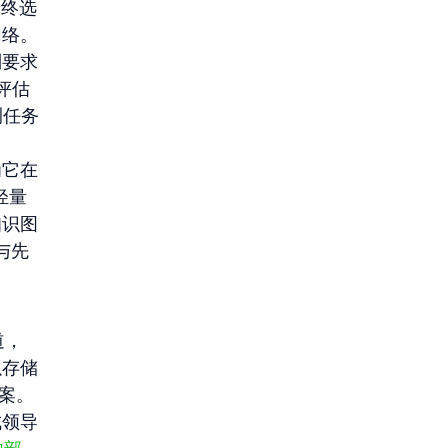
最终选
网络。
制要求
评估
测任务
为它在
轻量
知识图
与先
道，
以存储
案。
成领导