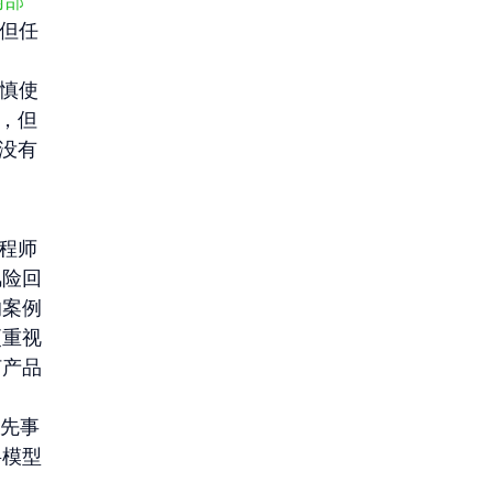
内部 
，但任
谨慎使
合，但
没有
程师
风险回
的案例
更重视
何产品
优先事
将模型