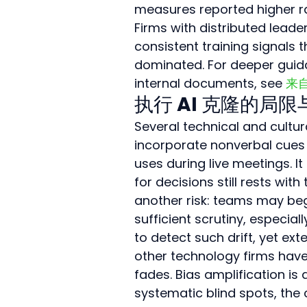
measures reported higher rat
Firms with distributed leader
consistent training signals 
dominated. For deeper guid
internal documents, see 
来自
执行 AI 克隆的局
Several technical and cultu
incorporate nonverbal cues 
uses during live meetings. It 
for decisions still rests wi
another risk: teams may beg
sufficient scrutiny, especia
to detect such drift, yet ex
other technology firms have
fades. Bias amplification is 
systematic blind spots, the c