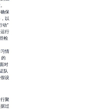
致。
，确保
容，以
行动”
会运行
这些检
学习情
 的
面对
证队
管假设
运行聚
根据过