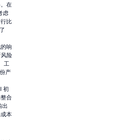
料。在
考虑
进行比
了 
成的响
新风险
。工
 份产
 初
的整合
输出
的成本