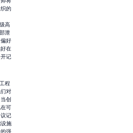
析师将
组织的
 级高
部泄
险偏好
偏好在
公开记
工程
他们对
，当创
现在可
会议记
础设施
馈的强