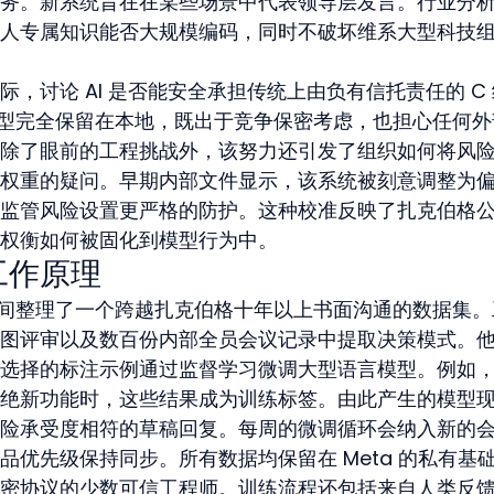
务。新系统旨在在某些场景中代表领导层发言。行业分
人专属知识能否大规模编码，同时不破坏维系大型科技
，讨论 AI 是否能安全承担传统上由负有信托责任的 C
将模型完全保留在本地，既出于竞争保密考虑，也担心任何外
除了眼前的工程挑战外，该努力还引发了组织如何将风
权重的疑问。早期内部文件显示，该系统被刻意调整为
监管风险设置更严格的防护。这种校准反映了扎克伯格
权衡如何被固化到模型行为中。
工作原理
月时间整理了一个跨越扎克伯格十年以上书面沟通的数据集。
图评审以及数百份内部全员会议记录中提取决策模式。
选择的标注示例通过监督学习微调大型语言模型。例如
绝新功能时，这些结果成为训练标签。由此产生的模型
险承受度相符的草稿回复。每周的微调循环会纳入新的
优先级保持同步。所有数据均保留在 Meta 的私有基
密协议的少数可信工程师。训练流程还包括来自人类反