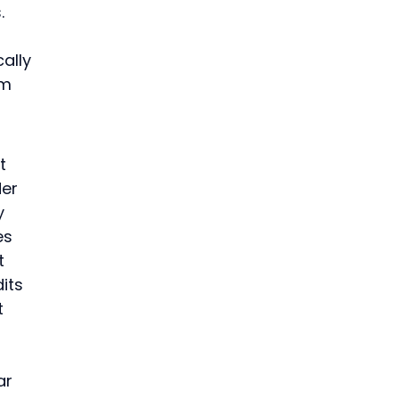
. 
ally 
m 
t 
er 
y 
es 
t 
its 
t 
 
ar 