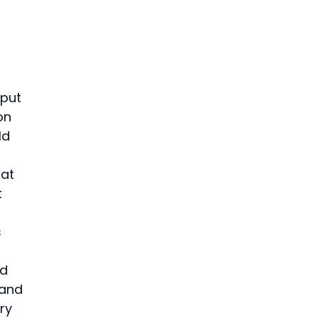
put 
on 
ld 
at 
 
 
d 
 and 
ry 