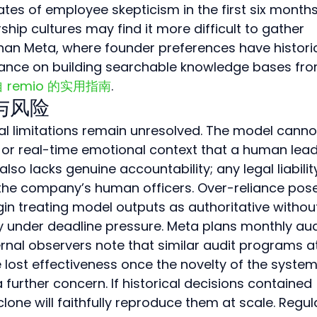
es of employee skepticism in the first six months
ship cultures may find it more difficult to gather 
than Meta, where founder preferences have historic
ance on building searchable knowledge bases fro
 remio 的实用指南
.
限与风险
ral limitations remain unresolved. The model canno
or real-time emotional context that a human lead
also lacks genuine accountability; any legal liabilit
th the company’s human officers. Over-reliance pos
in treating model outputs as authoritative withou
lly under deadline pressure. Meta plans monthly aud
ternal observers note that similar audit programs a
 lost effectiveness once the novelty of the system
a further concern. If historical decisions contained 
lone will faithfully reproduce them at scale. Regul