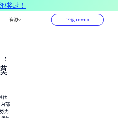
奖池奖励！
资源
下载 remio
模
用代
行内部
努力