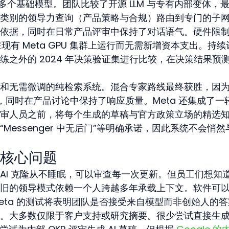
了多个基础模型。团队比较了开源 LLM 与专有内部变体，
类别的领导力查询（产品策略与合规）路由到专门的子
依据，同时在日常产品评审中保持了对话语气。硬件限
现有 Meta GPU 集群上运行而无需新增资本支出。持续
之外的 2024 年决策验证集进行比较，在决策结果预
和无需微调的纯检索系统。混合专家路线最终获胜，因
力，同时在产品讨论中保持了响应质量。Meta 还集成了一
审人员之前，将每个生成的草稿与官方政策立场的精选
Messenger 中无后门”等明确承诺，因此系统不会悄然
核心问题
AI 克隆从不睡眠，可以审查每一次更新。但员工们想知
旧的领导模式依赖一个人跨越多年承载上下文。软件可
eta 的测试将表明团队是否接受来自模型而非创始人的答
。大多数仅限于客户支持或研究摘要。很少尝试直接生