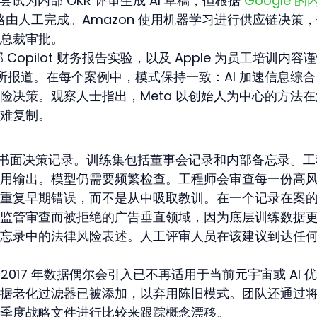
尝试为内部 OKR 评审生成 AI 草稿，但根据 
Google 的
格由人工完成。Amazon 使用机器学习进行供应链决策
总裁审批。
内部 Copilot 财务报告实验，以及 Apple 为员工培训内容
 所报道。在每个案例中，模式保持一致：AI 加速信息综
险决策。观察人士指出，Meta 以创始人为中心的方法在
难复制。
年的书面决策记录。训练集包括董事会记录和内部备忘录。工
用输出。模型仍需要频繁检查。工程师会审查每一份高
重复早期错误，而不是从中吸取教训。在一个记录在案
监管审查而被拒绝的广告垂直领域，因为底层训练数据
年备忘录中的法律风险表述。人工评审人员在该建议到达任
–2017 年数据偶尔会引入已不再适用于当前元宇宙或 AI 
据老化过滤器已被添加，以弃用陈旧模式。团队还通过
季度战略文件进行比较来跟踪概念漂移。