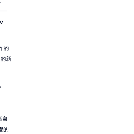
从
——
 
作的
比的新
问。
括自
骤的