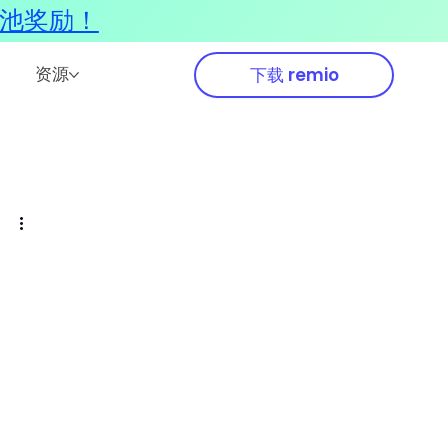
奖池奖励！
资源
下载 remio