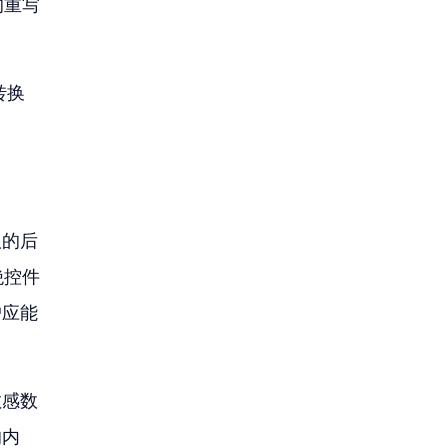
的重写
转换
议的后
绝控件
户应能
敏感数
的内