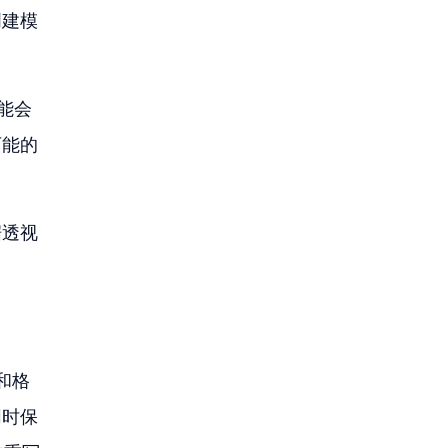
创建模
。
能会
可能的
据透视
和格
同时保