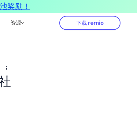
奖池奖励！
资源
下载 remio
 社