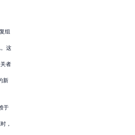
反复组
记。这
相关者
的新
赖于
源时，