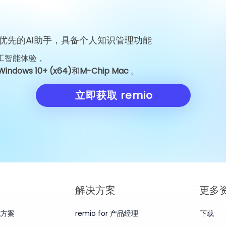
优先的AI助手，具备个人知识管理功能
工智能体验，
FCC 限制措施引发中国对七家
Huawei Mate
Windows 10+ (x64)
和
M-Chip Mac
。
实体的反制
24999 249
得住脚吗？
立即获取 remio
​解决方案
更多
替代方案
remio for 产品经理
下载