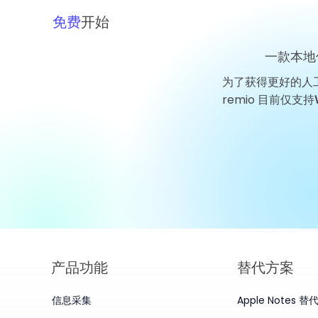
免费
开始
一款本地
为了获得更好的人
Apple 科技新闻：据报道，
remio 目前仅支持
CXMT 拒绝了其降价要求
产品​功能
替代方案
信息采集
Apple Notes 