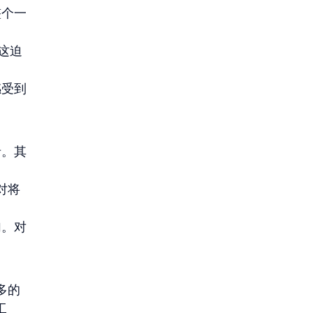
整个一
。这迫
感受到
录。其
对将
加。对
多的
工