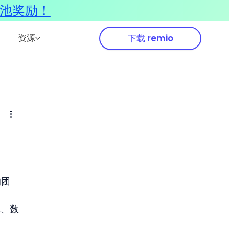
奖池奖励！
资源
下载 remio
的
的团
记、数