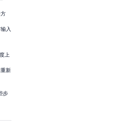
决方
零输入
速度上
的重新
些步
，