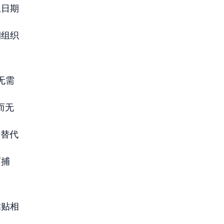
止日期
期组织
无需
而无
动替代
可捕
粘贴相