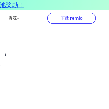
奖池奖励！
资源
下载 remio
探