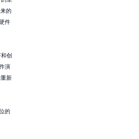
未来的
 硬件
济和创
组件演
的重新
地位的