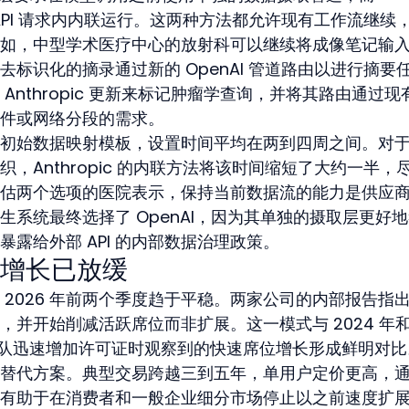
现有 API 请求内内联运行。这两种方法都允许现有工作流继续
如，中型学术医疗中心的放射科可以继续将成像笔记输
标识化的摘录通过新的 OpenAI 管道路由以进行摘要
Anthropic 更新来标记肿瘤学查询，并将其路由通过现
件或网络分段的需求。
初始数据映射模板，设置时间平均在两到四周之间。对
组织，Anthropic 的内联方法将该时间缩短了大约一半，
估两个选项的医院表示，保持当前数据流的能力是供应
系统最终选择了 OpenAI，因为其单独的摄取层更好
露给外部 API 的内部数据治理政策。
增长已放缓
2026 年前两个季度趋于平稳。两家公司的内部报告指
并开始削减活跃席位而非扩展。这一模式与 2024 年和
品团队迅速增加许可证时观察到的快速席位增长形成鲜明对比
替代方案。典型交易跨越三到五年，单用户定价更高，
有助于在消费者和一般企业细分市场停止以之前速度扩