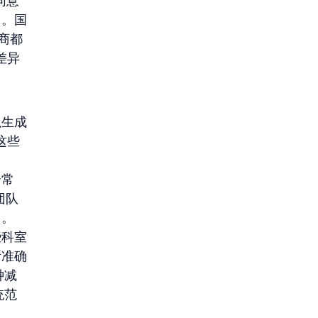
同意
出。国
应商都
差异
以生成
这些
合常
团队
用。
些科室
断准确
钟减
统范