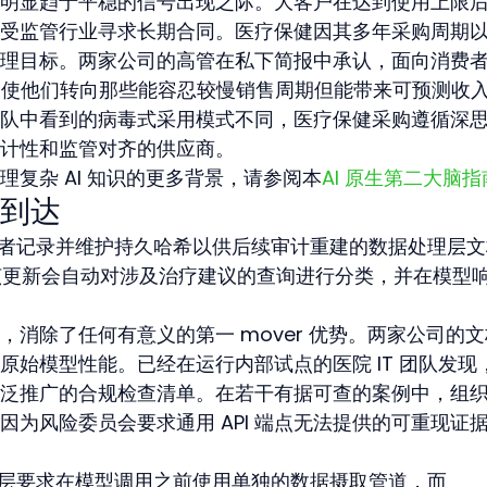
明显趋于平稳的信号出现之际。大客户在达到使用上限
受监管行业寻求长期合同。医疗保健因其多年采购周期
理目标。两家公司的高管在私下简报中承认，面向消费
，迫使他们转向那些能容忍较慢销售周期但能带来可预测收
队中看到的病毒式采用模式不同，医疗保健采购遵循深
计性和监管对齐的供应商。
复杂 AI 知识的更多背景，请参阅本
AI 原生第二大脑指
到达
化患者记录并维护持久哈希以供后续审计重建的数据处理层
I 更新，该更新会自动对涉及治疗建议的查询进行分类，并在模型
消除了任何有意义的第一 mover 优势。两家公司的
原始模型性能。已经在运行内部试点的医院 IT 团队发现
泛推广的合规检查清单。在若干有据可查的案例中，组
为风险委员会要求通用 API 端点无法提供的可重现证
 的层要求在模型调用之前使用单独的数据摄取管道，而 