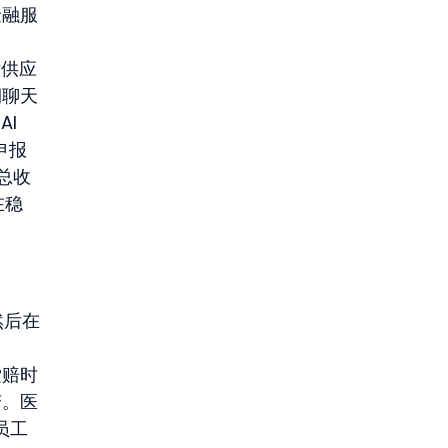
金融服
估供应
期聊天
I 
申报
总收
在稳
然后在
索赔时
变。医
员工