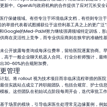
更新中。OpenAI与政府机构的合作提供了应对冗长安全
准医疗保健领域。有些专注于环境临床文档，有些则专注
pic当前的举措代表着试图捕获位于这些利基工具之上的更广泛
e部门和Google的Med-PaLM努力继续强调领域特定训练，
供商在灵活性上竞争，而专业供应商则在狭窄的准确性
未公开披露每查询或每床位费率，留给医院逐案协商。
，高于一般企业聊天机器人合同。行业分析师预计，最
30–60%的合规附加费。
更管理
划。将 rollout 视为技术项目而非临床流程举措的医
最佳实践站点成立了跨职能团队，包括合规官、护士信
模板。这些团队在初始试点阶段每周开会，迭代审批工
基于场景的模块，引导临床医生处理常见边缘案例，例