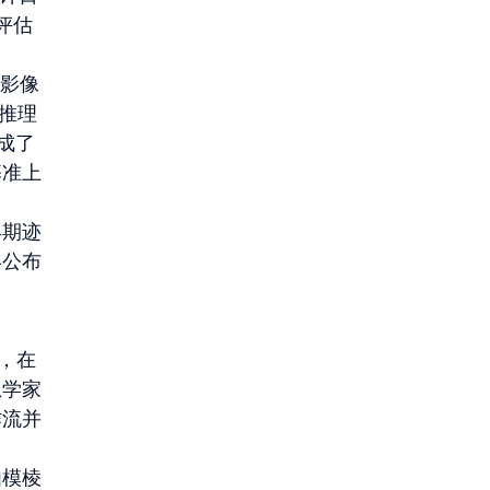
评估
于影像
“推理
形成了
基准上
早期迹
终公布
院，在
息学家
作流并
如模棱