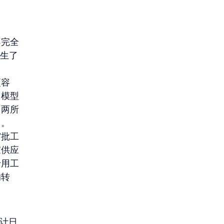
不完全
产生了
更容
，模型
。两所
中。
审批工
家供应
专用工
的转
审计日