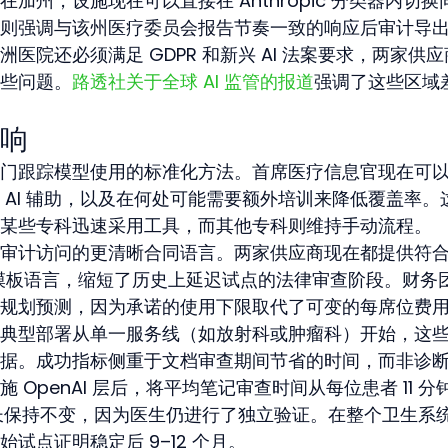
加州，设施现在可以直接在 Anthropic 分类器内切换
则强调与该州医疗委员会报告节奏一致的响应后审计导
医院还必须满足 GDPR 和新兴 AI 法案要求，两家供
些问题。
路透社关于全球 AI 监管的报道
强调了这些区域
响
门跟踪模型使用的标准化方法。首席医疗信息官现在可
 AI 辅助，以及在何处可能需要额外培训来降低覆盖率。
某些专科迅速采用工具，而其他专科则维持手动流程。
审计访问的更清晰合同语言。两家供应商现在都提供符
求的模板语言，缩短了历史上延迟试点的法律审查阶段。财务
规划预测，因为承诺的使用下限取代了可变的每席位费
典型部署从单一服务线（如放射科或肿瘤科）开始，这
据。成功指标侧重于文档审查期间节省的时间，而非诊
OpenAI 层后，将平均笔记审查时间从每位患者 11 分
时长保持不变，因为医生仍进行了独立验证。在整个卫生系
试点证明稳定后 9–12 个月。