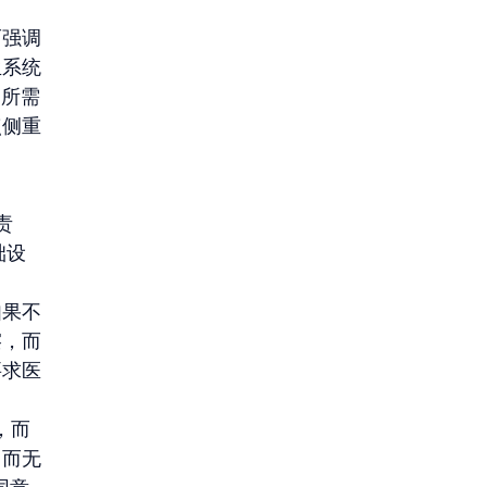
而强调
生系统
了所需
点侧重
责
础设
如果不
擦，而
要求医
，而
，而无