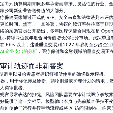
定向到预算周期青睐多年承诺而非按月灵活性的行业。
家公司新企业管道价值的大部分。
疗保健买家通过正式的 RFP、安全审查和法律谈判来评
更长时间。然而，一旦签署，协议的续订率往往高于短
的采购官员公开指出，多年医疗保健合同现在是 OpenA
道中唯一显示持续两位数年度合同价值增长的细分市场。跟踪季度
 85% 以上，这些垂直交易到 2027 年底将至少占企业
对 AI 企业支出的分析
，医疗保健和金融领域的垂直交易正
审计轨迹而非新答案
次模型调用以及哈希患者标识符和所使用的确切提示模板。
实时分类器，用于标记涉及诊断、药物剂量或护理计划的请求，
人类审批者。
规官最常表达的担忧。风险团队需要在审计或医疗事故
好提供了这一文档层。模型输出本身与先前版本保持不
前迫使他们运行并行手动流程或将 AI 访问限制在非临床