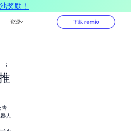
奖池奖励！
资源
下载 remio
中推
公告
机器人