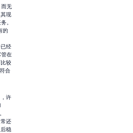
，而无
入其现
任务。
有的
于已经
尽管在
商比较
地符合
出，许
 
。
通常还
展后稳