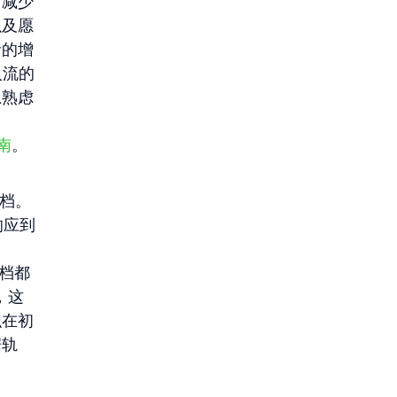
后减少
以及愿
者的增
入流的
思熟虑
南
。
文档。
响应到
文档都
，这
织在初
据轨