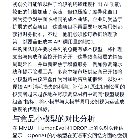
初创公司能够以种子阶段的烧钱速度推出 AI 功能。
较低的门槛加速了实验，但也压缩了差异化窗口，
因为竞争对手面临相同的成本曲线。企业则受益于
扩展的试点项目，这些项目不再需要每次新用例都
获得财务批准。不过，他们必须修订数据治理政
策，以覆盖低成本 API 调用量的增加。
采购团队现在要求并列的总拥有成本模型，将推理
支出与集成和监控开销分开。这导致高级层的销售
周期延长，并重新聚焦于增值服务，例如微调流水
线和提示管理工具。多家中端市场供应商已开始将
小模型路由仪表盘作为附加销售功能捆绑，以弥补
原始 API 消耗损失的利润。评估 AI 原生初创公司的
投资者越来越多地在尽职调查材料中询问“模型规模
组合”指标，将小模型与大模型调用比例视为运营成
熟度的代理指标。
与竞品小模型的对比分析
在 MMLU、HumanEval 和 DROP 上的头对头评估
显示，OpenAI 的小模型在英语事实回忆方面略微领