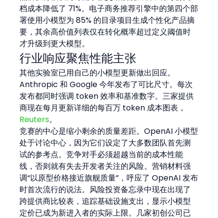
档成本降低了 71%。电子商务推荐引擎中的第四个部
署使用小模型为 85% 的目录项目生成个性化产品摘
要，其余高价值列表仅在转化概率超过定义阈值时
才升级到更大模型。
行业响应聚焦性能主张
其他实验室已用自己的小模型更新做出回应。
Anthropic 和 Google 今年发布了可比尺寸。每次
发布都同时强调 token 效率和基准数字。三家提供
商现在每月更新详细的每百万 token 成本图表，
Reuters
。
竞赛的中心是缩小剩余的质量差距。OpenAI 小模型
处于讨论中心，因为它们设定了大多数团队首先测
试的参考点。竞争对手必须超越当前的成本性能
线，否则就有失去开发者关注的风险。营销材料强
调“以原型价格接近旗舰质量”，呼应了 OpenAI 发布
时首次流行的说法。风险投资备忘录中现在出现了
跨提供商比较表，追踪基础设施支出，显示小模型
定价已成为新进入者的实际上限。几家初创公司已