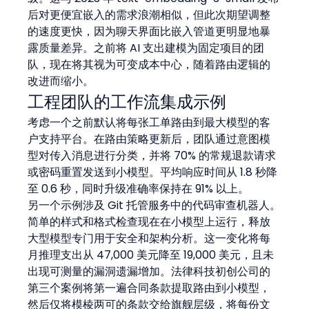
后对更便宜嵌入的需求浪潮相似，但此次期望调整
的速度更快，因为聊天界面比嵌入管道更明显地暴
露质量差异。之前将 AI 支出建模为固定项目的团
队，现在将其视为可变成本中心，随着路由逻辑的
改进而缩小。
工程团队的工作流集成示例
考虑一个之前默认将每张工单路由到最大模型的客
户支持平台。在路由策略更新后，团队通过意图模
型对传入消息进行分类，并将 70% 的常规退款请求
或密码重置发送到小模型。平均响应时间从 1.8 秒降
至 0.6 秒，同时升级准确率保持在 91% 以上。
另一个示例涉及 Git 托管服务中的代码审查机器人。
简单的样式和格式检查现在在小模型上运行，释放
大型模型专门用于安全和架构分析。这一变化将每
月推理支出从 47,000 美元降至 19,000 美元，且未
出现可测量的漏洞遗漏增加。法律科技初创公司的
第三个案例将第一遍合同条款提取路由到小模型，
然后仅将模棱两可的条款交给旗舰层级，将每份文