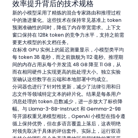
效率提升背后的技术规格
新的小模型采用了精炼的混合专家路由和推理过程
中的激进量化。这些技术在保持常见基准上 token 
预测准确性的同时，降低了内存带宽需求。上下文
窗口保持在 128k token 的竞争力水平，支持之前需
要更大模型的长文档任务。
在标准 GPU 实例上的延迟测量显示，小模型类平均
每 token 38 毫秒，而之前旗舰为 112 毫秒。推理期
间的内存占用从每个并发流 48 GB 降至 11 GB，从
而在相同硬件上实现更高的批处理大小。独立实验
室确认这些数字在云端和本地部署中均成立。
分词器也进行了针对性更新，减少了法律引用和日
志文件等领域特定文本的碎片化。结果是每条用户
消息处理的 token 总数减少，进一步放大了标价降
幅。与 Llama-3-8B-Instruct 和 Gemma-2-9B 
等开源权重兄弟模型相比，OpenAI 小模型在指令遵
循上保持优势，但在多语言覆盖上落后，这表明绝
对领先取决于具体的评估套件。实际上，运行双语