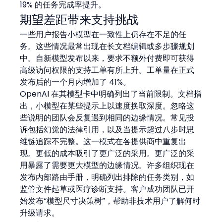
19% 的任务完成率提升。
期望差距带来支持挑战
一些用户报告小模型在一致性上仍存在不足的任
务。这些情况最常出现在长文档编辑或多步骤规划
中。自新模型发布以来，要求不额外付费即可获得
高级访问权限的支持工单有所上升。工单量在正式
发布后的一个月内增加了 41%。
OpenAI 在其模型卡中明确列出了当前限制。文档指
出，小模型在某些提示上以速度换取深度。忽略这
些说明的团队会反复遇到相同的边缘情况。常见投
诉包括幻觉的法律引用，以及当提示超过八步时思
维链追踪不完整。这一模式在各提供商中重复出
现。更低的成本吸引了更广泛的采用。更广泛的采
用暴露了需要更大模型的边缘情况。许多组织现在
发布内部路由手册，明确列出排除的任务类别，如
监管文件起草或医疗诊断支持。客户成功团队已开
始发布“模型尺寸决策树”，帮助非技术用户了解何时
升级请求。