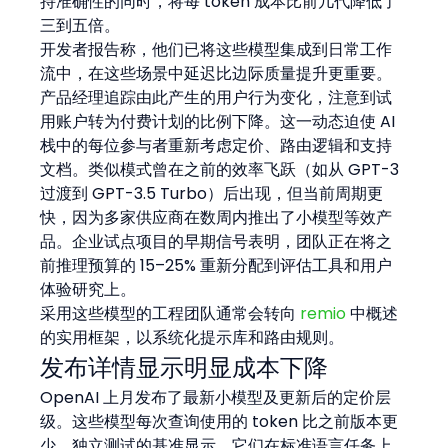
持准确性的同时，将每 token 成本比前几代降低了
三到五倍。
开发者报告称，他们已将这些模型集成到日常工作
流中，在这些场景中延迟比边际质量提升更重要。
产品经理追踪由此产生的用户行为变化，注意到试
用账户转为付费计划的比例下降。这一动态迫使 AI 
栈中的每位参与者重新考虑定价、路由逻辑和支持
文档。类似模式曾在之前的效率飞跃（如从 GPT-3 
过渡到 GPT-3.5 Turbo）后出现，但当前周期更
快，因为多家供应商在数周内推出了小模型等效产
品。企业试点项目的早期信号表明，团队正在将之
前推理预算的 15–25% 重新分配到评估工具和用户
体验研究上。
采用这些模型的工程团队通常会转向 
remio
 中概述
的实用框架，以系统化提示库和路由规则。
发布详情显示明显成本下降
OpenAI 上月发布了最新小模型及更新后的定价层
级。这些模型每次查询使用的 token 比之前版本更
少。独立测试的基准显示，它们在标准语言任务上