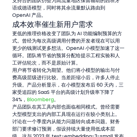
支持台的团队仍会为高流量地区保留辅助的西班牙
语或德语模型，同时将其余流量默认路由到 
OpenAI 产品。
成本效率催生新用户需求
更低的推理价格改变了团队为 AI 功能编制预算的方
式。曾经为每次高级调用付费的开发者现在可以用
更少的钱测试更多想法。OpenAI 小模型加速了这一
循环。团队将节省的预算分配给提示工程实验和人
工评估轮次，而不是原始计算。
用户将节省转化为期望。他们将小模型的输出与付
费高级层级进行比较。当差距缩小后，许多人停止
升级。产品分析显示，在小模型发布后 60 天内，三
家受追踪的 SaaS 平台的高级计划升级率下降了 
34%，
Bloomberg
。
产品团队在其工具内部也面临相同模式。曾经需要
大型模型支出的内部工具现在运行在较小类别上。
讨论在一个季度内从能力问题转向成本问题。财务
部门要求修订预测，假设持续大量使用低成本层
级。这与 2023 年 text-embedding-3-small 发布