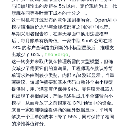
与旧旗舰输出的差距在 5% 以内。定价现约为上一代
旗舰在同等吞吐量下成本的十分之一。
这一时机与开源发布的竞争加剧相吻合。OpenAI 小
模型瞄准廉价原型与全规模部署之间的中间地带。
早期采用者报告称，在聊天界面中换用这些模型
后，每月账单有所降低。一家中型 SaaS 公司在将 
78% 的客户查询路由到新的小模型层级后，推理支
出减少了 62%，
The Verge
。
这一转变并未取代复杂推理所需的大型模型，但确
实减少了需要它们的查询量。工程师现在默认将简
单请求路由到较小类别。内部 A/B 测试显示，当重
写建议、短邮件摘要和基本代码自动补全由小模型
提供时，用户满意度仍保持 94%。零售聊天机器人
也出现了类似结果，产品描述生成几乎全部转向小
模型，从而释放了之前锁定在 GPU 预留中的资金。
来自一家欧洲物流提供商的额外数据显示，平均每
解决一个工单的成本下降了 55%，同时保持了相同
的净推荐值评分。