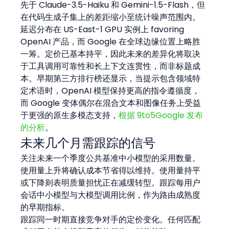
先于 Claude-3.5-Haiku 和 Gemini-1.5-Flash，但
在代码生成子集上的差距缩小至统计噪声范围内。
延迟分布在 US-East-1 GPU 实例上 favoring 
OpenAI 产品，而 Google 在全球边缘位置上略胜
一筹。定价已基本持平，因此未来的差异化将取决
于工具调用可靠性和长上下文连贯性，而非标题成
本。早期第三方排行榜还显示，当提示包含领域特
定术语时，OpenAI 模型保持更高的指令遵循度，
而 Google 变体偶尔在混合文本和图像任务上受益
于更强的原生多模态支持，
根据 9to5Google 发布
的分析
。
未来几个月需跟踪的信号
关注未来一个季度公共基准中小模型的采用数量。
使用量上升将确认成本节省得以维持。使用量持平
或下降则表明质量担忧正在减缓转型。跟踪每用户
会话中小模型与大模型调用比例，作为路由成熟度
的早期指标。
跟踪同一时期直接竞争对手的定价变化。任何匹配