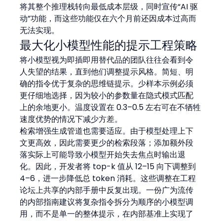
将其整个推理栈转向最低成本层级，同时宣传“AI 驱
动”功能，而这些功能仅在六个月前还因成本过高而
无法实现。
最大化小模型性能的提示工程策略
将小模型视为即插即用替代品的团队往往会看到令
人失望的结果，直到他们调整提示风格。简短、明
确的指令优于复杂的思维链提示。少样本示例必须
更仔细地选择，因为较小的参数量在隐式模式匹配
上的余地更小。温度设置在 0.3–0.5 左右可在不牺牲
速度优势的情况下减少方差。
检索增强生成管道也需要适应。由于模型处理上下
文更高效，因此需要更少的检索段落；添加额外段
落实际上可能导致小模型开始失去焦点时输出退
化。因此，开发者将 top-k 值从 12–15 向下调整到 
4–6，进一步降低总 token 消耗。这些调整在工程
论坛上共享的内部手册中反复出现。一份广为流传
的内部指南建议将复杂指令拆分为顺序的小模型调
用，而不是单一的整体提示，在内部基准上实现了 