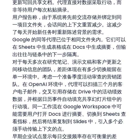
更新写回共享文档。代理直接对数据采取行动，而
非等待用户每次粘贴摘录。
用户报告称，由于系统将先前交流存储并绑定到同
一项目文件夹，会话间的上下文重置减少。这减少
了每天开始新任务时重新陈述背景的需求。
Google 的同等代理已位于相同文件夹内。它们可以
在 Sheets 中生成表格或在 Docs 中生成摘要，但输
出往往与链条中的下一步隔离。
对于每天多次在研究笔记、演示文稿和客户更新之
间移动信息的团队，差距体现在有多少切换能留在
单一环境中。考虑一个准备季度活动审查的营销团
队。在 OpenAI 环境中，代理可以扫描三个月的客
户电子邮件，交叉引用存储在 Drive 中的活动绩效
数据，并根据日历事件自动填充共享幻灯片组中的
行动项。同一工作流在 Google Workspace 中可
能需要用户打开 Docs 进行摘要、切换到 Sheets 查
看指标，然后将结果复制到 Slides 中，引入多个必
须手动传输上下文的点。
早期企业试点显示每日交接频率存在可衡量的差