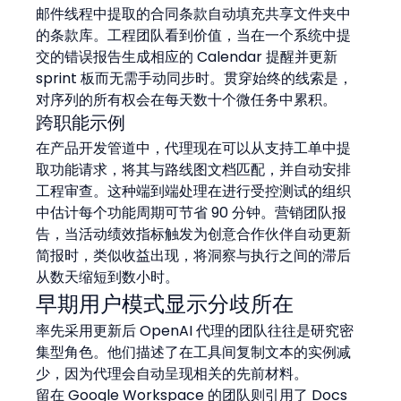
邮件线程中提取的合同条款自动填充共享文件夹中
的条款库。工程团队看到价值，当在一个系统中提
交的错误报告生成相应的 Calendar 提醒并更新 
sprint 板而无需手动同步时。贯穿始终的线索是，
对序列的所有权会在每天数十个微任务中累积。
跨职能示例
在产品开发管道中，代理现在可以从支持工单中提
取功能请求，将其与路线图文档匹配，并自动安排
工程审查。这种端到端处理在进行受控测试的组织
中估计每个功能周期可节省 90 分钟。营销团队报
告，当活动绩效指标触发为创意合作伙伴自动更新
简报时，类似收益出现，将洞察与执行之间的滞后
从数天缩短到数小时。
早期用户模式显示分歧所在
率先采用更新后 OpenAI 代理的团队往往是研究密
集型角色。他们描述了在工具间复制文本的实例减
少，因为代理会自动呈现相关的先前材料。
留在 Google Workspace 的团队则引用了 Docs 