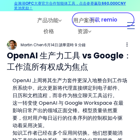
金漪湖OPC大赛官方合作智能体工具，点击参赛赢取660,000CNY
奖池奖励！
下载 remio
产品功能
用户案例
价格
资源
Martin Chen
6月14日
讀畢需時 9 分鐘
OpenAI 生产力工具 vs Google：
工作流所有权成为焦点
OpenAI 上周将其生产力套件更深入地整合到工作场
所系统中。此次更新将代理直接绑定到电子邮件、
日历和文档流程，而非作为独立聊天工具运行。
这一转变使 OpenAI 与 Google Workspace 在最
影响日常产出的领域正面交锋。模型质量依然重
要，但对用户每日运行的任务序列的控制权如今驱
动着采用决策。
知识工作者已经在多个应用间切换。他们想要能消