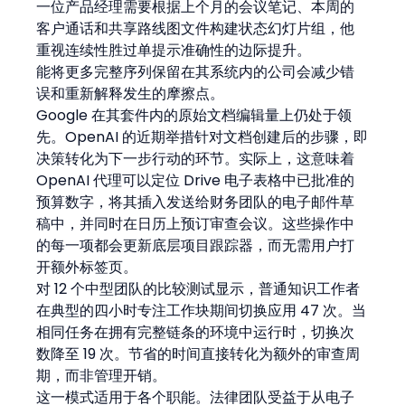
一位产品经理需要根据上个月的会议笔记、本周的
客户通话和共享路线图文件构建状态幻灯片组，他
重视连续性胜过单提示准确性的边际提升。
能将更多完整序列保留在其系统内的公司会减少错
误和重新解释发生的摩擦点。
Google 在其套件内的原始文档编辑量上仍处于领
先。OpenAI 的近期举措针对文档创建后的步骤，即
决策转化为下一步行动的环节。实际上，这意味着 
OpenAI 代理可以定位 Drive 电子表格中已批准的
预算数字，将其插入发送给财务团队的电子邮件草
稿中，并同时在日历上预订审查会议。这些操作中
的每一项都会更新底层项目跟踪器，而无需用户打
开额外标签页。
对 12 个中型团队的比较测试显示，普通知识工作者
在典型的四小时专注工作块期间切换应用 47 次。当
相同任务在拥有完整链条的环境中运行时，切换次
数降至 19 次。节省的时间直接转化为额外的审查周
期，而非管理开销。
这一模式适用于各个职能。法律团队受益于从电子