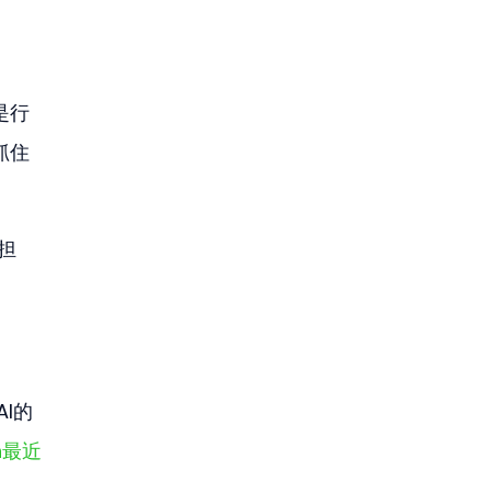
是行
抓住
担
I的
n最近