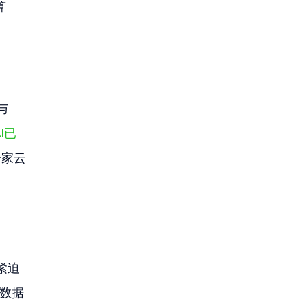
算
与
I已
一家云
紧迫
S数据