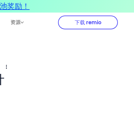
奖池奖励！
资源
下载 remio
计