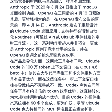
这场竞赛的时间线与基准测试一样具有启发性。
Anthropic 于 2026 年 3 月 24 日推出了 macOS 
桌面控制功能。OpenAI 在三周后的 4 月 16 日紧随
其后。更针锋相对的是：在 OpenAI 发布公告的两
天前，即 4 月 14 日，Anthropic 发布了重新设计
的 Claude Code 桌面应用，支持并行会话和自动
化 Routines（可通过 API 或 GitHub 事件触发的定
时工作流）。这一系列动作看起来并非巧合，更像
是 Anthropic 预判了竞争对手的公告，并在 
OpenAI 定调之前抢先塑造舆论叙事。
在产品差异化方面，这两款工具各有千秋。Claude 
Code 的 100 万 token 上下文窗口（在 Opus 4.6 
beta 中）使其在大型代码库推理和多文件重构方面
具有显著优势，而在这些任务中，窄上下文窗口往
往会导致结果不完整或不一致。Codex 声称在同等
任务下具有约 3 倍的 token 效率优势，这直接转化
为大规模使用时的成本优势。目前 Codex 的插件生
态系统拥有 90 多个集成，更为广泛，尽管 Claude 
Code 也支持相同的 MCP 标准且正在迅速扩张。