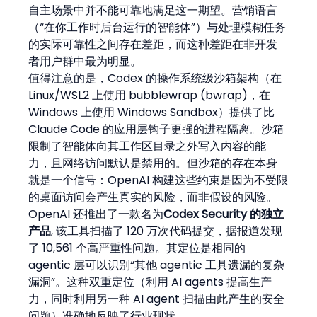
自主场景中并不能可靠地满足这一期望。营销语言
（“在你工作时后台运行的智能体”）与处理模糊任务
的实际可靠性之间存在差距，而这种差距在非开发
者用户群中最为明显。
值得注意的是，Codex 的操作系统级沙箱架构（在 
Linux/WSL2 上使用 bubblewrap (bwrap)，在 
Windows 上使用 Windows Sandbox）提供了比 
Claude Code 的应用层钩子更强的进程隔离。沙箱
限制了智能体向其工作区目录之外写入内容的能
力，且网络访问默认是禁用的。但沙箱的存在本身
就是一个信号：OpenAI 构建这些约束是因为不受限
的桌面访问会产生真实的风险，而非假设的风险。
OpenAI 还推出了一款名为
Codex Security 的独立
产品
, 该工具扫描了 120 万次代码提交，据报道发现
了 10,561 个高严重性问题。其定位是相同的 
agentic 层可以识别“其他 agentic 工具遗漏的复杂
漏洞”。这种双重定位（利用 AI agents 提高生产
力，同时利用另一种 AI agent 扫描由此产生的安全
问题）准确地反映了行业现状。