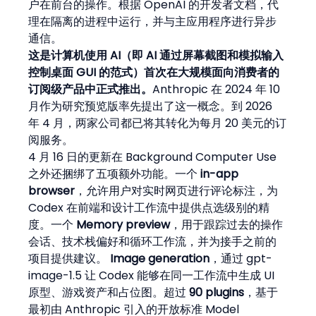
户在前台的操作。根据 OpenAI 的开发者文档，代
理在隔离的进程中运行，并与主应用程序进行异步
通信。
这是计算机使用 AI（即 AI 通过屏幕截图和模拟输入
控制桌面 GUI 的范式）首次在大规模面向消费者的
订阅级产品中正式推出。
Anthropic 在 2024 年 10 
月作为研究预览版率先提出了这一概念。到 2026 
年 4 月，两家公司都已将其转化为每月 20 美元的订
阅服务。
4 月 16 日的更新在 Background Computer Use 
之外还捆绑了五项额外功能。一个 
in-app 
browser
，允许用户对实时网页进行评论标注，为 
Codex 在前端和设计工作流中提供点选级别的精
度。一个 
Memory preview
，用于跟踪过去的操作
会话、技术栈偏好和循环工作流，并为接手之前的
项目提供建议。 
Image generation
，通过 gpt-
image-1.5 让 Codex 能够在同一工作流中生成 UI 
原型、游戏资产和占位图。超过 
90 plugins
，基于
最初由 Anthropic 引入的开放标准 Model 