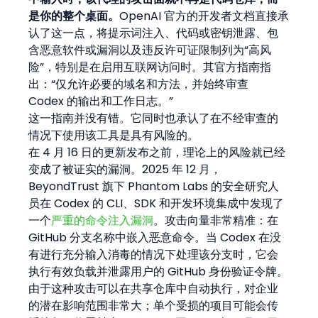
是你的整个桌面。
OpenAI 官方的开发者文档直接承
认了这一点，将提示词注入、代码或密钥泄露、包
含恶意软件或漏洞以及违反许可证限制列为“高风
险”，特别是在启用互联网访问时。其官方指南指
出：“仅允许必要的域名和方法，并始终审查 
Codex 的输出和工作日志。”
这一指南并没有错。它同时也承认了在不经审查的
情况下使用该工具是具有风险的。
在 4 月 16 日的更新发布之前，理论上的风险就已经
变成了被证实的漏洞。2025 年 12 月，
BeyondTrust 旗下 Phantom Labs 的安全研究人
员在 Codex 的 CLI、SDK 和开发环境集成中发现了
一个
严重的命令注入漏洞
。攻击向量非常精准：在 
GitHub 分支名称中嵌入恶意命令。当 Codex 在没
有进行充分输入消毒的情况下处理该分支时，它会
执行有效负载并泄露用户的 GitHub 身份验证令牌。
由于这种攻击可以在共享仓库中自动执行，对企业
的潜在影响范围非常大；单个受损的项目可能会传