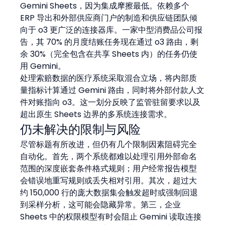
Gemini Sheets，因为集成摩擦最低。依赖多个 
ERP 导出和外部供应商门户的制造和供应链团队倾
向于 o3 更广泛的连接器库。一家中型消费品公司报
告，其 70% 的月度结账任务现在通过 o3 路由，剩
余 30%（完全包含在共享 Sheets 内）的任务仍使
用 Gemini。
处理索赔数据的医疗系统采取混合立场，将内部质
量指标计算通过 Gemini 路由，同时将外部付款人文
件对账指向 o3。这一划分反映了监管驻留要求以及
超出原生 Sheets 边界的多系统连接需求。
仍未解决的限制与风险
尽管标题有所改进，但仍有几个限制因素阻碍完全
自动化。首先，两个系统都难以处理引用外部命名
范围的深度嵌套条件格式规则；用户经常报告模型
会错误地重写规则或丢失相对引用。其次，超过大
约 150,000 行的庞大数据集会触发超时或强制回退
到采样分析，这可能会隐藏异常。第三，企业 
Sheets 中的权限模型有时会阻止 Gemini 读取连接