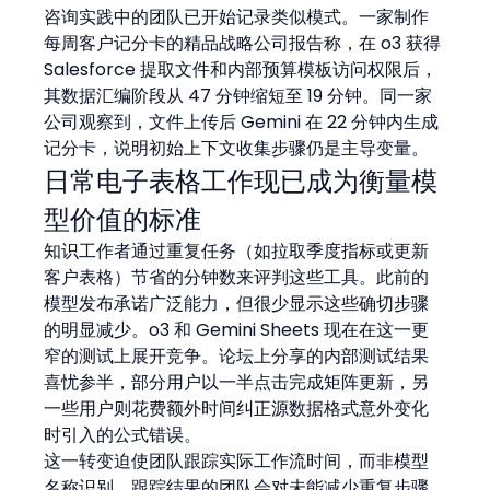
咨询实践中的团队已开始记录类似模式。一家制作
每周客户记分卡的精品战略公司报告称，在 o3 获得 
Salesforce 提取文件和内部预算模板访问权限后，
其数据汇编阶段从 47 分钟缩短至 19 分钟。同一家
公司观察到，文件上传后 Gemini 在 22 分钟内生成
记分卡，说明初始上下文收集步骤仍是主导变量。
日常电子表格工作现已成为衡量模
型价值的标准
知识工作者通过重复任务（如拉取季度指标或更新
客户表格）节省的分钟数来评判这些工具。此前的
模型发布承诺广泛能力，但很少显示这些确切步骤
的明显减少。o3 和 Gemini Sheets 现在在这一更
窄的测试上展开竞争。论坛上分享的内部测试结果
喜忧参半，部分用户以一半点击完成矩阵更新，另
一些用户则花费额外时间纠正源数据格式意外变化
时引入的公式错误。
这一转变迫使团队跟踪实际工作流时间，而非模型
名称识别。跟踪结果的团队会对未能减少重复步骤