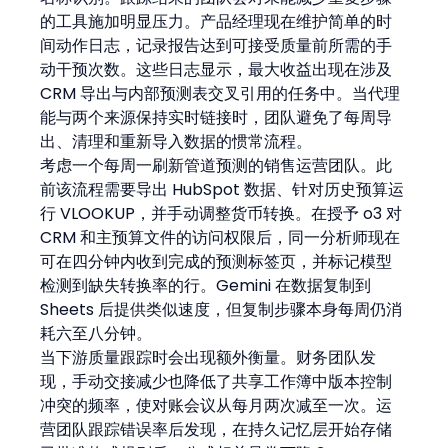
的工具施加明显压力。产品经理现在维护简单的时
间动作日志，记录报告达到可接受质量前所需的手
动干预次数。这些日志显示，最大收益出现在涉及 
CRM 导出与内部预测表交叉引用的任务中。当代理
能与两个来源保持实时链接时，团队避免了每周导
出、清理和重新导入数据的惯常流程。
考虑一个每周一刷新管道预测的销售运营团队。此
前该流程需要导出 HubSpot 数据、针对历史预算运
行 VLOOKUP，并手动调整货币转换。在授予 o3 对 
CRM 和主预算文件的访问权限后，同一分析师现在
可在四分钟内收到完成的预测标签页，并标记模型
检测到缺失转换率的行。Gemini 在数据复制到 
Sheets 后提供类似速度，但复制步骤本身每周仍消
耗六至八分钟。
当下游质量跟踪时会出现额外衡量。财务团队发
现，手动交接减少也降低了共享工作簿中版本控制
冲突的频率，使对账会议从每月两次减至一次。运
营团队跟踪错误率后发现，在持久记忆层开始存储