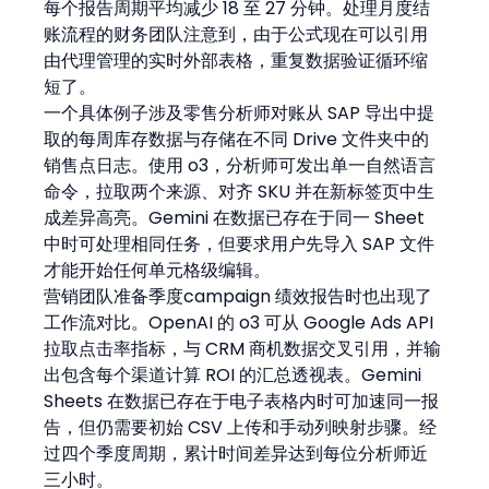
每个报告周期平均减少 18 至 27 分钟。处理月度结
账流程的财务团队注意到，由于公式现在可以引用
由代理管理的实时外部表格，重复数据验证循环缩
短了。
一个具体例子涉及零售分析师对账从 SAP 导出中提
取的每周库存数据与存储在不同 Drive 文件夹中的
销售点日志。使用 o3，分析师可发出单一自然语言
命令，拉取两个来源、对齐 SKU 并在新标签页中生
成差异高亮。Gemini 在数据已存在于同一 Sheet 
中时可处理相同任务，但要求用户先导入 SAP 文件
才能开始任何单元格级编辑。
营销团队准备季度campaign 绩效报告时也出现了
工作流对比。OpenAI 的 o3 可从 Google Ads API 
拉取点击率指标，与 CRM 商机数据交叉引用，并输
出包含每个渠道计算 ROI 的汇总透视表。Gemini 
Sheets 在数据已存在于电子表格内时可加速同一报
告，但仍需要初始 CSV 上传和手动列映射步骤。经
过四个季度周期，累计时间差异达到每位分析师近
三小时。