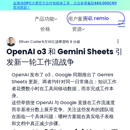
金漪湖OPC大赛官方合作智能体工具，点击参赛赢取660,000CNY
奖池奖励！
下载 remio
产品功能
用户案例
价格
资源
Ethan Carter
6月14日
讀畢需時 9 分鐘
OpenAI o3 和 Gemini Sheets 引
发新一轮工作流战争
OpenAI 发布了 o3，Google 同期推出了 Gemini 
Sheets 更新。两者均针对同一日常痛点：知识工作
者花费数小时在工具间移动数据，而非完成工作本
身。
这些举措使 OpenAI 与 Google 直接在工作流速度
而非基准分数上展开竞争。关注这些发布的团队现
在面临一个具体问题：哪种方案能在真实电子表格
和文档中真正减少步骤。