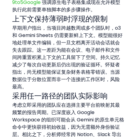
9to5Google
 强调原生电子表格集成现在允许模型
执行此前需要单独脚本的多步骤操作。
上下文保持薄弱时浮现的限制
早期用户指出，当项目跨越数周或多个团队时，o3 
和 Gemini Sheets 仍需要新鲜上下文。模型能很好
地处理单文件编辑，但一旦文档离开活动会话就会
失去跟踪。这一差距为能在会议、电子邮件和文件
间跨重置积累上下文的工具留下了空间。持久记忆
减少了每次自动更新后仍出现的验证循环。怀疑者
指出，尚无模型能保证复杂财务表格零错误。当源
数据位于分散位置而非一个连接的工作区时，风险
最高。
采用任一路径的团队实际影响
考虑立即采用的团队应在选择主要平台前映射其最
频繁的报告周期。已深度嵌入 Google 
Workspace 的组织可能会从 Gemini 的原生单元格
命令中更快获得初始收益，因为无需额外身份验证
层。相比之下，分析师经常跨 Notion、Slack 导出