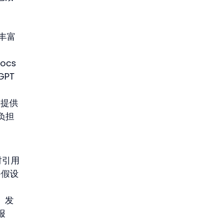
 
护丰富
cs 
PT 
份提供
负担
时引用
务假设
、发
报