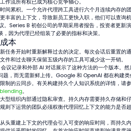
工作流所有权已成为核心竞争轴心。
时间累积。一个允许代理跨工具进行六个月连续内存的
更丰富的上下文，导致新员工更快入职，他们可以查询
。Series B 初创公司的早期采用者报告，投资者更新
部访谈，因为代理已经组装了必要的指标和决策。
成本
新任务开始时重新解释过去的决定。每次会话后重置的
文件和过去聊天保留五级内存的工具可减少这一开销。
档、会议记录和外部 AI 对话展示了这种方法的一个版本。然
题，而无需新鲜上传。Google 和 OpenAI 都在构建
限制的云同步。有关构建持久个人知识系统的详情，请参
 blending
。
大型组织内部通过隐私审查。持久内存需要持久存储和
规则下运营的团队必须权衡代理回忆上下文的能力是否
从头重建上下文的代理会引入可变的响应时间，而持久
提供近乎即时的回忆。在首次响应时间直接影响满意度