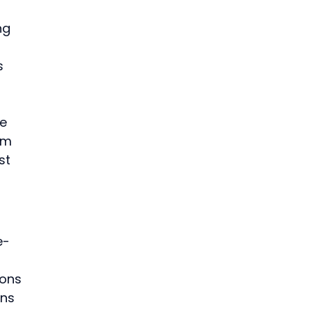
ng 
s 
 
e 
rm 
st 
e-
ons 
ns 