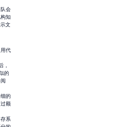
团队会
机构知
演示文
通用代
后，
类似的
阅 
仔细的
超过额
内存系
评分的