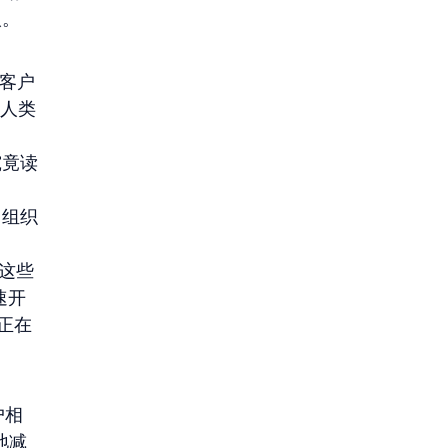
人。
业客户
于人类
究竟读
，组织
这些
速开
正在
户相
地减