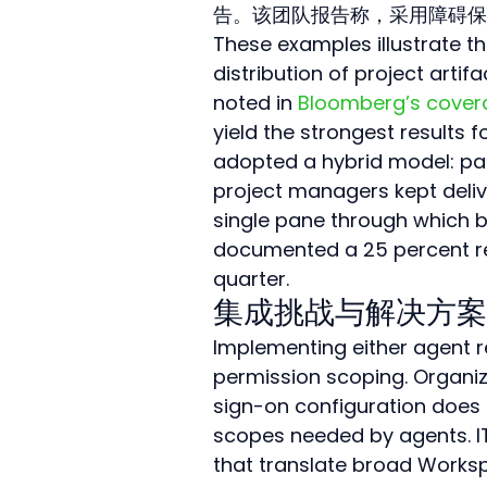
告。该团队报告称，采用障碍保持
These examples illustrate th
distribution of project arti
noted in 
Bloomberg’s covera
yield the strongest results 
adopted a hybrid model: par
project managers kept deliv
single pane through which b
documented a 25 percent red
quarter.
集成挑战与解决方案
Implementing either agent re
permission scoping. Organiza
sign-on configuration does
scopes needed by agents. IT
that translate broad Worksp