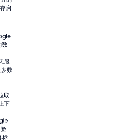
内存启
le 
的数
聊天服
大多数
 
源拉取
上下
le 
实验
终标