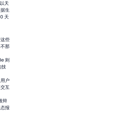
置以天
数据生
0 天
索这些
得不那
e 则
的技
从用户
型交互
级辩
状态报