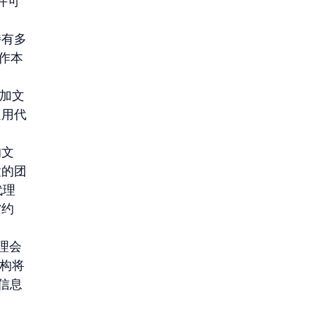
得许可
持有多
工作本
加文
通用代
的文
置的团
代理
约 
理会
架构将
护信息