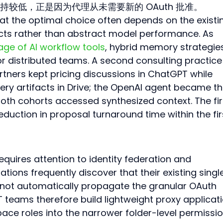
较低，正是因为代理从未需要新的 OAuth 批准。
at the optimal choice often depends on the existi
facts rather than abstract model performance. As 
ge of AI workflow tools
, hybrid memory strategie
for distributed teams. A second consulting practice
tners kept pricing discussions in ChatGPT while 
ery artifacts in Drive; the OpenAI agent became th
oth cohorts accessed synthesized context. The fi
uction in proposal turnaround time within the fir
quires attention to identity federation and 
tions frequently discover that their existing singl
 not automatically propagate the granular OAuth 
 teams therefore build lightweight proxy applicati
ace roles into the narrower folder-level permissio