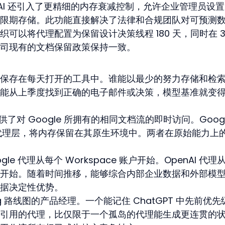
AI 还引入了更精细的内存衰减控制，允许企业管理员设
限期存储。此功能直接解决了法律和合规团队对可预测
可以将代理配置为保留设计决策线程 180 天，同时在 3
司现有的文档保留政策保持一致。
保存在每天打开的工具中。谁能以最少的努力存储和检
能从上季度找到正确的电子邮件或决策，模型基准就变
供了对 Google 所拥有的相同文档流的即时访问。Googl
自己的代理层，将内存保留在其原生环境中。两者在原始能力上
e 代理从每个 Workspace 账户开始。OpenAI 代理
次对话开始。随着时间推移，能够综合内部企业数据和外部模
据决定性优势。
ng 路线图的产品经理。一个能记住 ChatGPT 中先前优先
论交叉引用的代理，比仅限于一个孤岛的代理能生成更连贯的