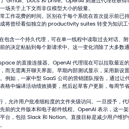
Gmail、Docs 和 Drive。OpenAI 则通过代理在获
一场关于上下文而非仅模型大小的较量。
常工作花费的时间。区别在于每个系统在首次提示前已
经看似独立的 productivity suites 转变为知识
现在包含一个持久代理，可在单一线程中读取过去对话、附
前的决定粘贴到每个新请求中。这一变化消除了大多数
rkspace 的直接连接器。OpenAI 代理现在可以拉取最近
，而无需离开聊天界面。早期内部测试显示，采用新设
例如，一家中型 SaaS 公司的营销团队报告，通过让
ve 电子表格中编译活动绩效摘要，然后起草客户更新，每周节省
围运行，允许用户批准细粒度的文件夹级访问。一旦授予，代
前的文件版本和电子邮件线程。OpenAI 表示，这一
，包括 Slack 和 Notion。直接目标是减少用户维
。