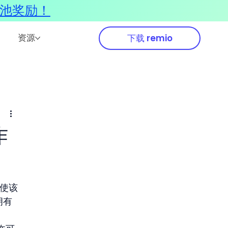
奖池奖励！
资源
下载 remio
作
举使该
拥有