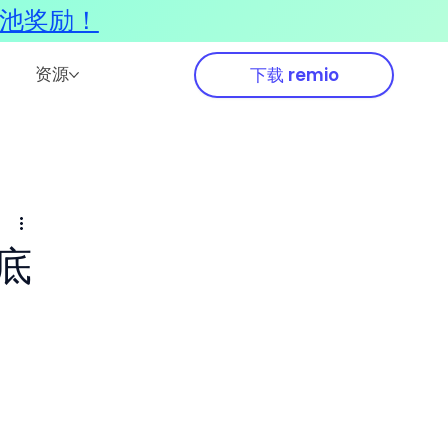
奖池奖励！
资源
下载 remio
到底