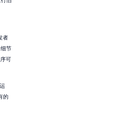
运行旧
发者
个细节
程序可
整运
有的