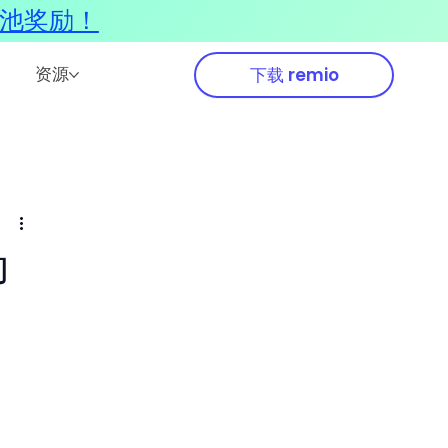
奖池奖励！
资源
下载 remio
动