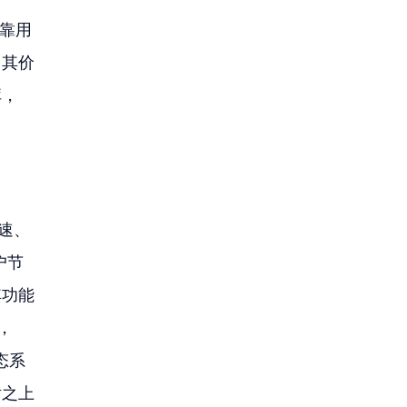
依靠用
，其价
库，
快速、
户节
其功能
，
态系
话之上