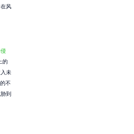
个在风
的侵
上的
注入未
新的不
威胁到