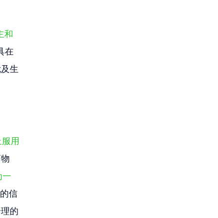
主和
具在
危及生
止服用
药物
为一
中的信
合理的