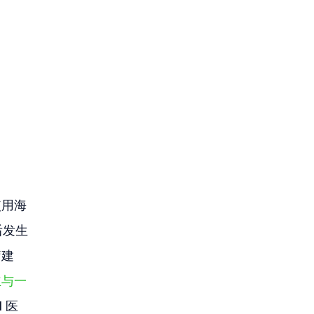
使用海
后发生
疗建
主与一
I 医