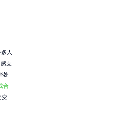
许多人
情感支
些处
或合
改变