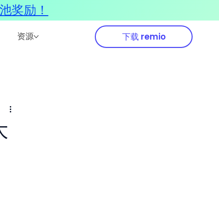
奖池奖励！
资源
下载 remio
大