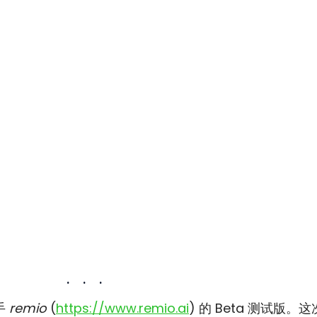
·    ·    ·
 
remio
 (
https://www.remio.ai
) 的 Beta 测试版。