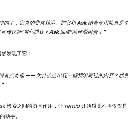
作的了，它真的非常丝滑。把它和 Ask 结合使用简直是
传这种‘省心捕获 + Ask 回溯’的丝滑组合！”
时偶然发现了它：
得有点奇怪 —— 为什么会出现一些我没写过的内容？然
”
sk 检索之间的协同作用，让 
remio
 开始感觉不再仅仅
的助手。