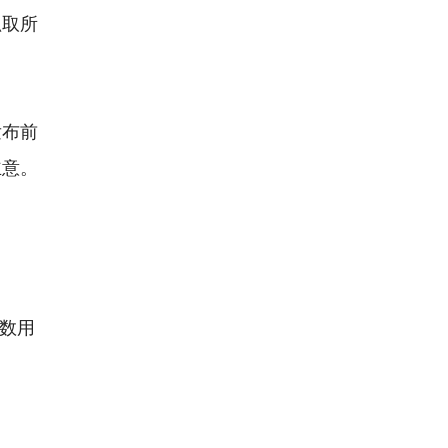
抓取所
发布前
主意。
多数用
。