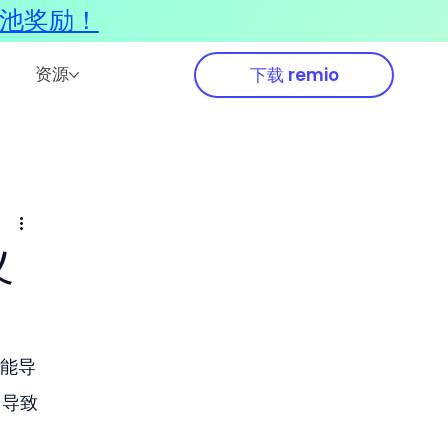
奖池奖励！
资源
下载 remio
义
可能导
，导致