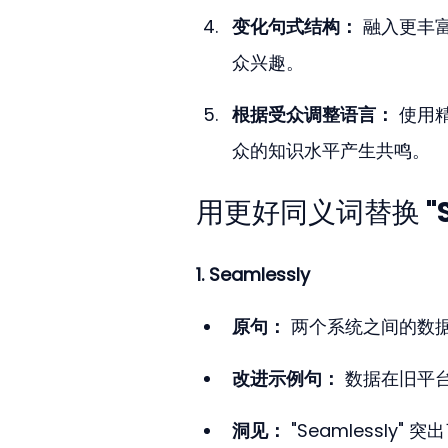
变化句式结构：
 融入更丰
众兴趣。
根据受众调整语言：
 使用
众的知识水平产生共鸣。
用更好同义词替换 "S
1. Seamlessly
原句：
 两个系统之间的数据传
改进示例句：
 数据在旧平
洞见：
 "Seamlessl