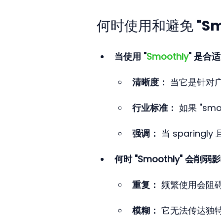
何时使用和避免 "Smo
当使用 "
Smoothly
" 是合
清晰度：
 当它是针对
行业标准：
 如果 "s
强调：
 当 spari
何时 "Smoothly" 会削
重复：
 频繁使用会阻
模糊：
 它无法传达独