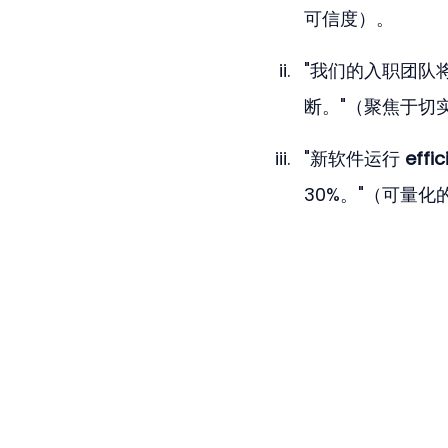
可信度）。
"我们的入职团队
断。"（聚焦于切
"新软件运行 
effic
30%。"（可量