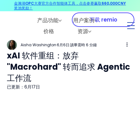
金漪湖OPC大赛官方合作智能体工具，点击参赛赢取660,000CNY
奖池奖励！
下载 remio
产品功能
用户案例
价格
资源
Aisha Washington
6月6日
讀畢需時 6 分鐘
xAI 软件重组：放弃
"Macrohard" 转而追求 Agentic
工作流
已更新：
6月17日