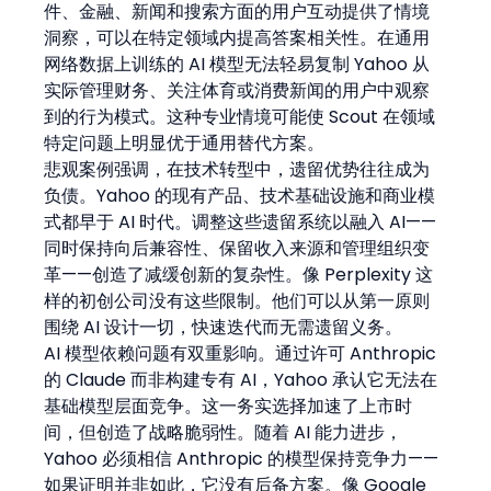
件、金融、新闻和搜索方面的用户互动提供了情境
洞察，可以在特定领域内提高答案相关性。在通用
网络数据上训练的 AI 模型无法轻易复制 Yahoo 从
实际管理财务、关注体育或消费新闻的用户中观察
到的行为模式。这种专业情境可能使 Scout 在领域
特定问题上明显优于通用替代方案。
悲观案例强调，在技术转型中，遗留优势往往成为
负债。Yahoo 的现有产品、技术基础设施和商业模
式都早于 AI 时代。调整这些遗留系统以融入 AI——
同时保持向后兼容性、保留收入来源和管理组织变
革——创造了减缓创新的复杂性。像 Perplexity 这
样的初创公司没有这些限制。他们可以从第一原则
围绕 AI 设计一切，快速迭代而无需遗留义务。
AI 模型依赖问题有双重影响。通过许可 Anthropic 
的 Claude 而非构建专有 AI，Yahoo 承认它无法在
基础模型层面竞争。这一务实选择加速了上市时
间，但创造了战略脆弱性。随着 AI 能力进步，
Yahoo 必须相信 Anthropic 的模型保持竞争力——
如果证明并非如此，它没有后备方案。像 Google 