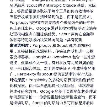
AI 系统和 Scout 的 Anthropic Claude 基础。实际
上，答案质量更多取决于每个工具如何有效地将响
应基于权威来源并清晰呈现信息，而不是底层 AI。
Perplexity 据报道在需要跨多个来源综合的研究任
务上表现出色。Google 通过其搜索理解基础设施在
处理模糊查询方面提供优势。Scout 声称在金融和
体育等特定领域内决策导向问题上具有优势。
来源透明度：
Perplexity 和 Scout 都强调内联引
用，直接链接到来源材料，使验证声明和进一步探
索变得容易。Google AI Overviews 包含一些来源
链接，但集成不太一致，有时在没有明确归属的情
况下呈现综合信息。对于需要验证 AI 生成答案的用
户，Perplexity 和 Scout 提供更清晰的审计轨迹。
对话深度：
Perplexity 的多轮对话界面鼓励迭代细
化和探索。你可以自然地提出后续问题、请求澄清
并改变研究方向。Google 的基于页面的架构处理后
续问题更笨拙——你需要重新制定新搜索查询，而不
是继续对话。Scout 的对话能力从可用信息来看尚