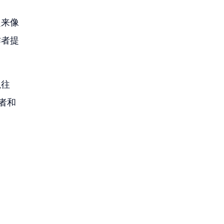
起来像
作者提
往 
者和