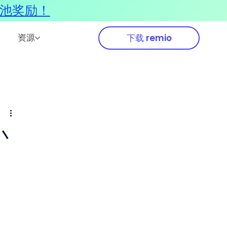
奖池奖励！
资源
下载 remio
小