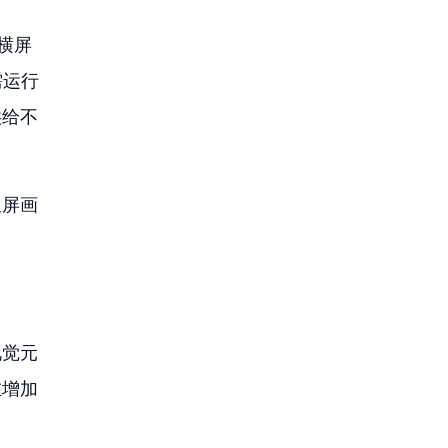
横屏 
需运行
供给不
竖屏画
视觉元
在增加