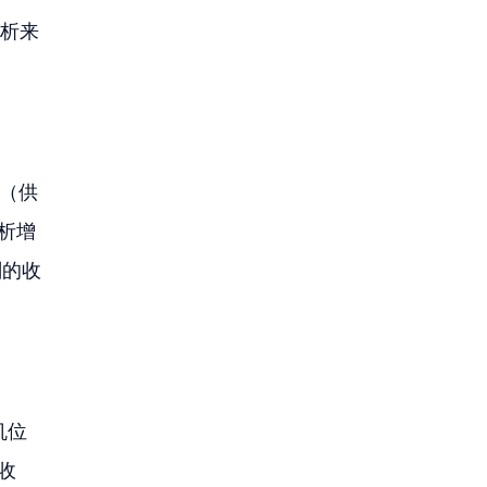
析来
子（供
分析增
刻的收
机位
收