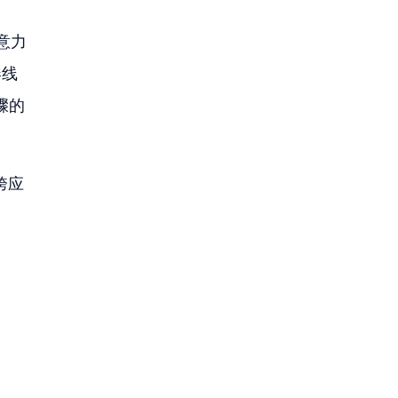
注意力
凑线
骤的
的跨应