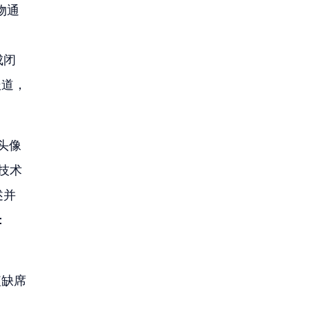
物通
成闭
报道，
头像
技术
述并
：
短缺席