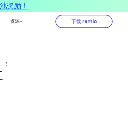
奖池奖励！
资源
下载 remio
工