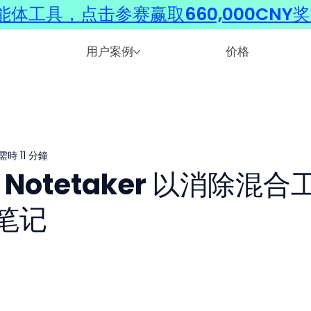
体工具，点击参赛赢取660,000CNY
用户案例
价格
時 11 分鐘
I Notetaker 以消除混合
笔记