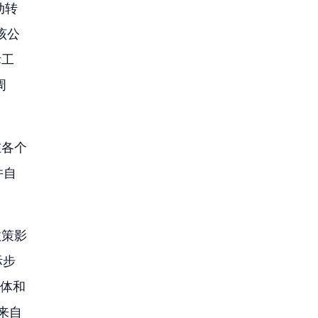
动转
该公
际工
周
在各个
并自
政策影
际步
媒体和
来自