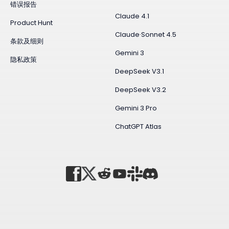
错误报告
Claude 4.1
Product Hunt
Claude·Sonnet 4.5
条款及细则
Gemini 3
隐私政策
DeepSeek V3.1
DeepSeek V3.2
Gemini 3 Pro
ChatGPT Atlas