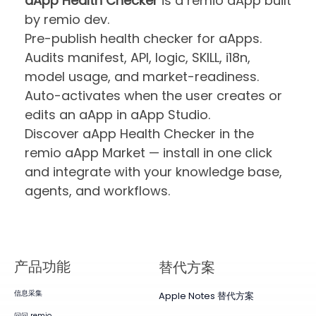
aApp Health Checker
is a remio aApp built
by remio dev.
Pre-publish health checker for aApps.
Audits manifest, API, logic, SKILL, i18n,
model usage, and market-readiness.
Auto-activates when the user creates or
edits an aApp in aApp Studio.
Discover aApp Health Checker in the
remio aApp Market — install in one click
and integrate with your knowledge base,
agents, and workflows.
产品​功能
替代方案
信息采集
Apple Notes 替代方案
问问 remio