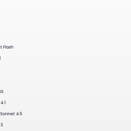
t Flash
2
SS
4.1
·Sonnet 4.5
 3