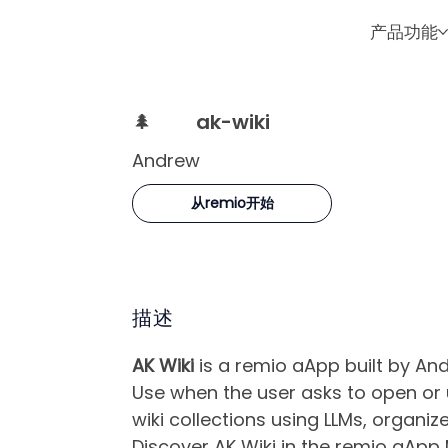
产品功能
🌲
ak-wiki
Andrew
从remio开始
描述
AK Wiki
is a remio aApp built by An
Use when the user asks to open or 
wiki collections using LLMs, organ
Discover AK Wiki in the remio aApp 