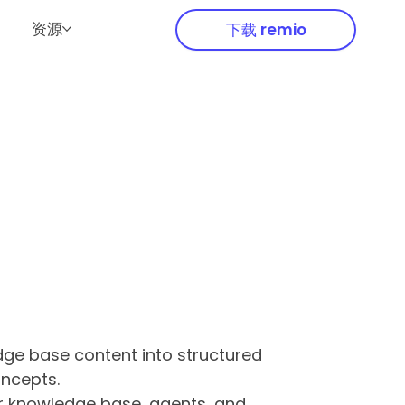
资源
下载 remio
dge base content into structured
oncepts.
our knowledge base, agents, and