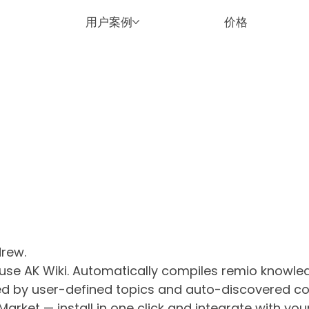
用户案例
价格
drew.
use AK Wiki. Automatically compiles remio knowle
ized by user-defined topics and auto-discovered c
Market — install in one click and integrate with y