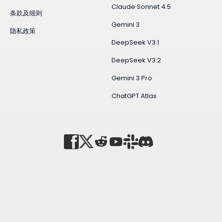
Claude·Sonnet 4.5
条款及细则
Gemini 3
隐私政策
DeepSeek V3.1
DeepSeek V3.2
Gemini 3 Pro
ChatGPT Atlas