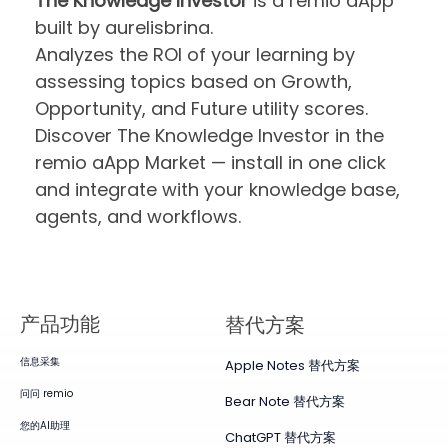
The Knowledge Investor
is a remio aApp
built by aurelisbrina.
Analyzes the ROI of your learning by
assessing topics based on Growth,
Opportunity, and Future utility scores.
Discover The Knowledge Investor in the
remio aApp Market — install in one click
and integrate with your knowledge base,
agents, and workflows.
产品​功能
替代方案
信息采集
Apple Notes 替代方案
问问 remio
Bear Note 替代方案
您的AI助理
ChatGPT 替代方案