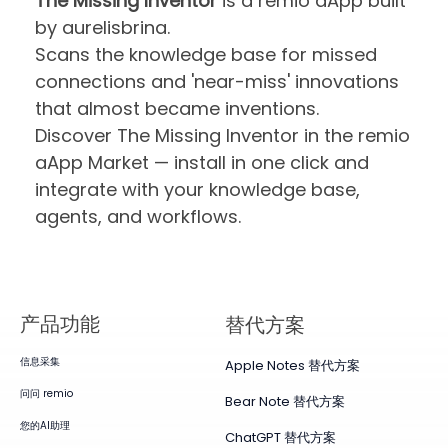
The Missing Inventor
is a remio aApp built
by aurelisbrina.
Scans the knowledge base for missed
connections and 'near-miss' innovations
that almost became inventions.
Discover The Missing Inventor in the remio
aApp Market — install in one click and
integrate with your knowledge base,
agents, and workflows.
产品​功能
替代方案
信息采集
Apple Notes 替代方案
问问 remio
Bear Note 替代方案
您的AI助理
ChatGPT 替代方案