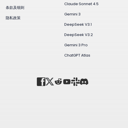
Claude·Sonnet 4.5
条款及细则
Gemini 3
隐私政策
DeepSeek V3.1
DeepSeek V3.2
Gemini 3 Pro
ChatGPT Atlas