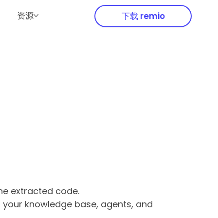
资源
下载 remio
he extracted code.
ith your knowledge base, agents, and