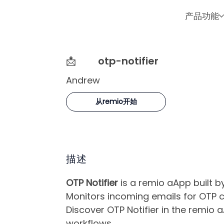
产品功能
📩
otp-notifier
Andrew
从remio开始
描述
OTP Notifier
is a remio aApp built b
Monitors incoming emails for OTP c
Discover OTP Notifier in the remio 
workflows.