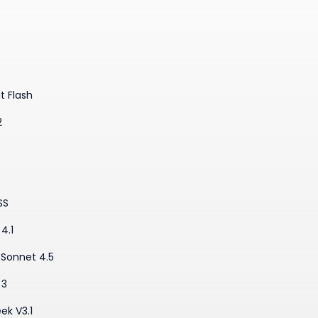
t Flash
2
SS
4.1
·Sonnet 4.5
 3
ek V3.1