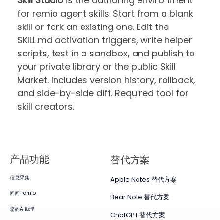
Skill Studio
is the authoring environment
for remio agent skills. Start from a blank
skill or fork an existing one. Edit the
SKILL.md activation triggers, write helper
scripts, test in a sandbox, and publish to
your private library or the public Skill
Market. Includes version history, rollback,
and side-by-side diff. Required tool for
skill creators.
产品​功能
替代方案
信息采集
Apple Notes 替代方案
问问 remio
Bear Note 替代方案
您的AI助理
ChatGPT 替代方案