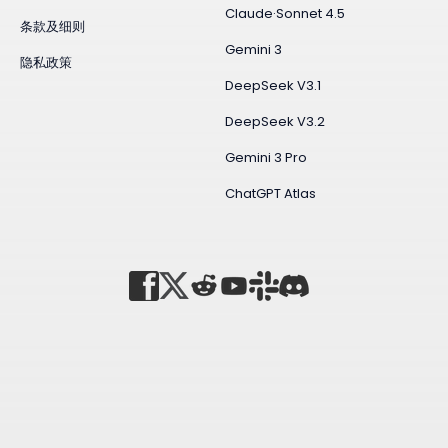
Claude·Sonnet 4.5
条款及细则
Gemini 3
隐私政策
DeepSeek V3.1
DeepSeek V3.2
Gemini 3 Pro
ChatGPT Atlas