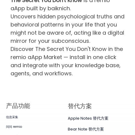
The Secret You Don't Know
is a remio
aApp built by baiknich.
Uncovers hidden psychological truths and
behavioral patterns in your life that you
might not be aware of, acting like a digital
mirror for your subconscious.
Discover The Secret You Don't Know in the
remio aApp Market — install in one click
and integrate with your knowledge base,
agents, and workflows.
产品​功能
替代方案
信息采集
Apple Notes 替代方案
问问 remio
Bear Note 替代方案