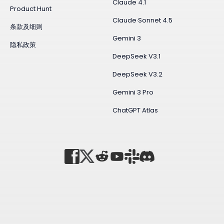
Claude 4.1
Product Hunt
Claude·Sonnet 4.5
条款及细则
Gemini 3
隐私政策
DeepSeek V3.1
DeepSeek V3.2
Gemini 3 Pro
ChatGPT Atlas