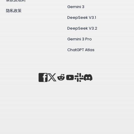
Gemini 3
隐私政策
DeepSeek V3.1
DeepSeek V3.2
Gemini 3 Pro
ChatGPT Atlas