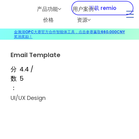
下载 remio
产品功能
用户案例
价格
资源
金漪湖OPC大赛官方合作智能体工具，点击参赛赢取660,000CNY
奖池奖励！
Email Template
分
4.4 /
数
5
：
UI/UX Design