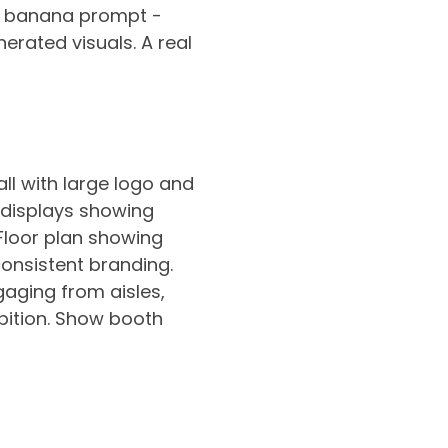
no banana prompt -
erated visuals. A real
ll with large logo and
 displays showing
Floor plan showing
consistent branding.
gaging from aisles,
ibition. Show booth