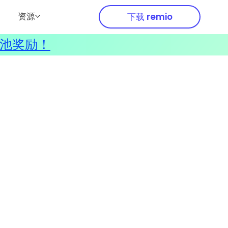
资源
下载 remio
奖池奖励！