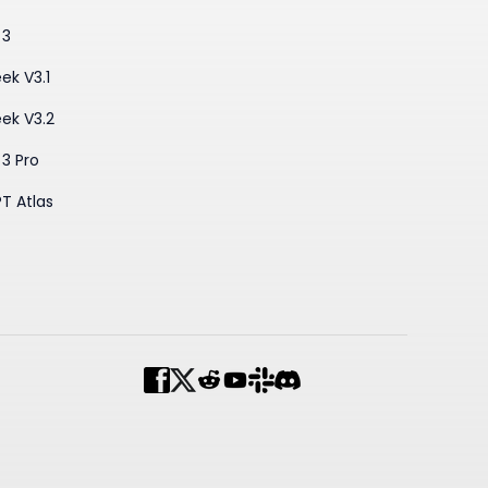
 3
ek V3.1
ek V3.2
3 Pro
T Atlas