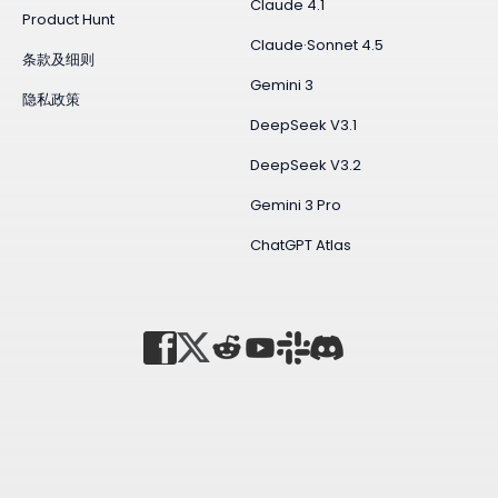
Claude 4.1
Product Hunt
Claude·Sonnet 4.5
条款及细则
Gemini 3
隐私政策
DeepSeek V3.1
DeepSeek V3.2
Gemini 3 Pro
ChatGPT Atlas