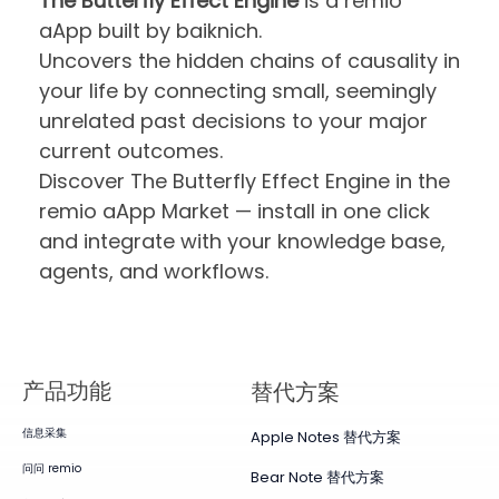
The Butterfly Effect Engine
is a remio
aApp built by baiknich.
Uncovers the hidden chains of causality in
your life by connecting small, seemingly
unrelated past decisions to your major
current outcomes.
Discover The Butterfly Effect Engine in the
remio aApp Market — install in one click
and integrate with your knowledge base,
agents, and workflows.
产品​功能
替代方案
信息采集
Apple Notes 替代方案
问问 remio
Bear Note 替代方案