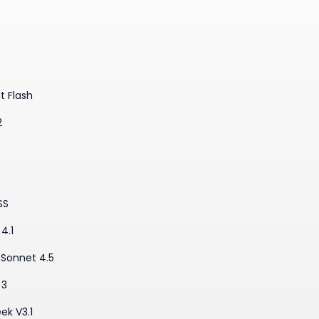
t Flash
2
SS
4.1
·Sonnet 4.5
 3
ek V3.1