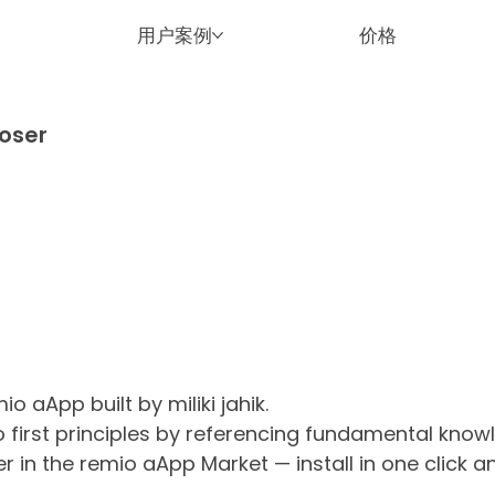
用户案例
价格
oser
io aApp built by miliki jahik.
irst principles by referencing fundamental know
r in the remio aApp Market — install in one click 