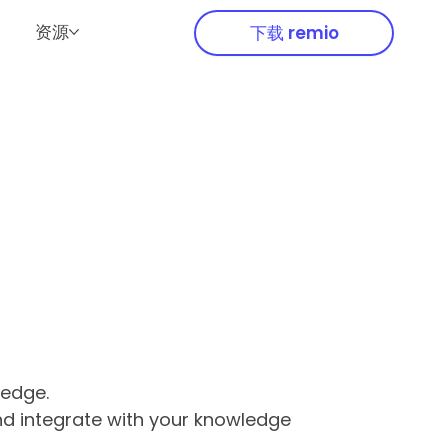
资源
下载 remio
ledge.
and integrate with your knowledge