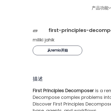
产品功能
🧱
first-principles-decomp
miliki jahik
从remio开始
描述
First Principles Decomposer
is a rem
Decompose complex problems into f
Discover First Principles Decompose
base, agents, and workflows.