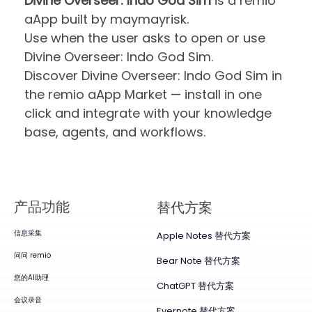
Divine Overseer: Indo God Sim
is a remio
aApp built by maymayrisk.
Use when the user asks to open or use
Divine Overseer: Indo God Sim.
Discover Divine Overseer: Indo God Sim in
the remio aApp Market — install in one
click and integrate with your knowledge
base, agents, and workflows.
产品​功能
替代方案
信息采集
Apple Notes 替代方案
问问 remio
Bear Note 替代方案
您的AI助理
ChatGPT 替代方案
会议录音
Evernote 替代方案