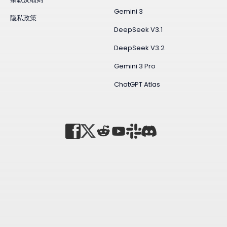
Gemini 3
隐私政策
DeepSeek V3.1
DeepSeek V3.2
Gemini 3 Pro
ChatGPT Atlas