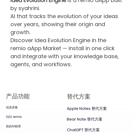
Idea Evolution Engine
is a remio aApp built
by syahrini.
AI that tracks the evolution of your ideas
over years, showing their origin and
growth.
Discover Idea Evolution Engine in the
remio aApp Market — install in one click
and integrate with your knowledge base,
agents, and workflows.
产品​功能
替代方案
信息采集
Apple Notes 替代方案
问问 remio
Bear Note 替代方案
您的AI助理
ChatGPT 替代方案