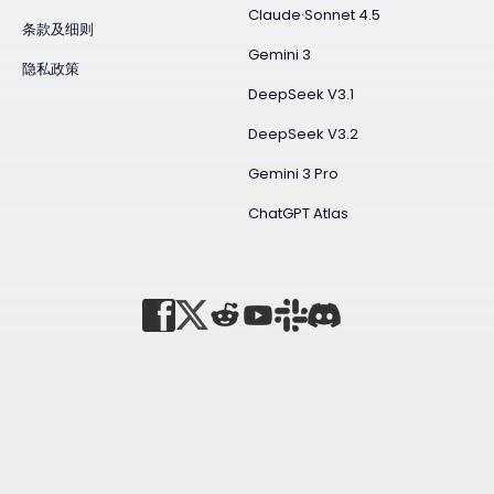
Claude·Sonnet 4.5
条款及细则
Gemini 3
隐私政策
DeepSeek V3.1
DeepSeek V3.2
Gemini 3 Pro
ChatGPT Atlas