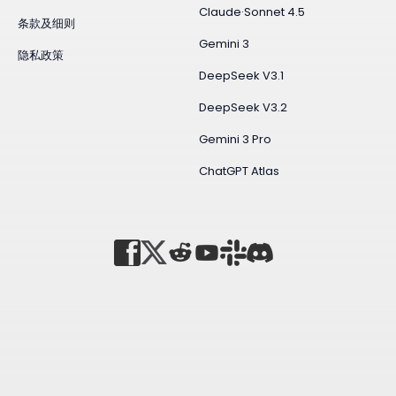
Claude·Sonnet 4.5
条款及细则
Gemini 3
隐私政策
DeepSeek V3.1
DeepSeek V3.2
Gemini 3 Pro
ChatGPT Atlas