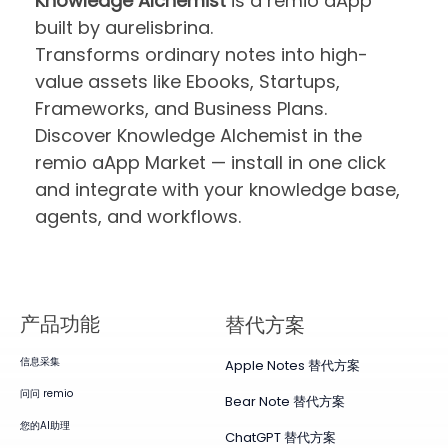
Knowledge Alchemist
is a remio aApp
built by aurelisbrina.
Transforms ordinary notes into high-
value assets like Ebooks, Startups,
Frameworks, and Business Plans.
Discover Knowledge Alchemist in the
remio aApp Market — install in one click
and integrate with your knowledge base,
agents, and workflows.
产品​功能
替代方案
信息采集
Apple Notes 替代方案
问问 remio
Bear Note 替代方案
您的AI助理
ChatGPT 替代方案