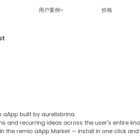
用户案例
价格
st
 aApp built by aurelisbrina.
ns and recurring ideas across the user's entire k
n the remio aApp Market — install in one click and