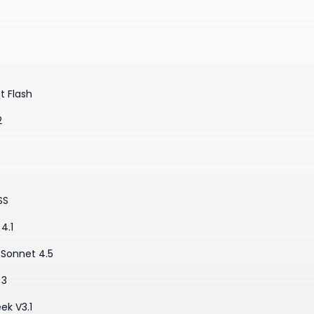
t Flash
2
SS
4.1
·Sonnet 4.5
 3
ek V3.1