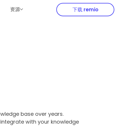
资源
下载 remio
nowledge base over years.
 integrate with your knowledge