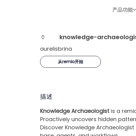
产品功能
🏺
knowledge-archaeologi
aurelisbrina
从remio开始
描述
Knowledge Archaeologist
is a remio
Proactively uncovers hidden patter
Discover Knowledge Archaeologist i
base, agents, and workflows.