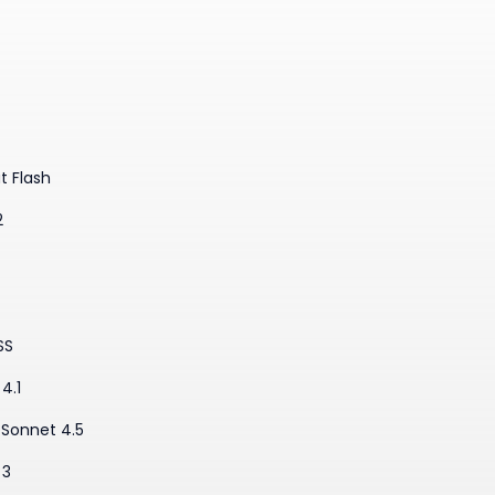
t Flash
2
SS
4.1
·Sonnet 4.5
 3