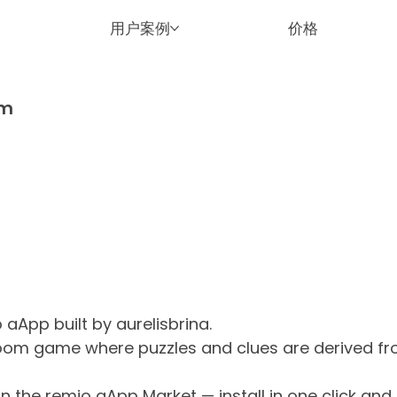
用户案例
价格
om
 aApp built by aurelisbrina.
room game where puzzles and clues are derived f
the remio aApp Market — install in one click and