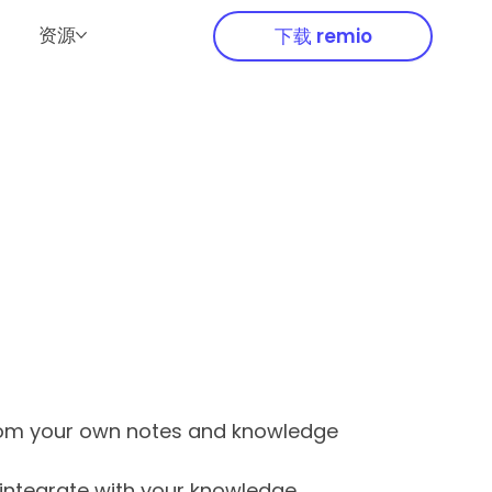
资源
下载 remio
rom your own notes and knowledge
 integrate with your knowledge