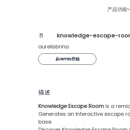
产品功能
🚪
knowledge-escape-ro
aurelisbrina
从remio开始
描述
Knowledge Escape Room
is a remio
Generates an interactive escape 
base.
Discover Knowledge Escape Room in 